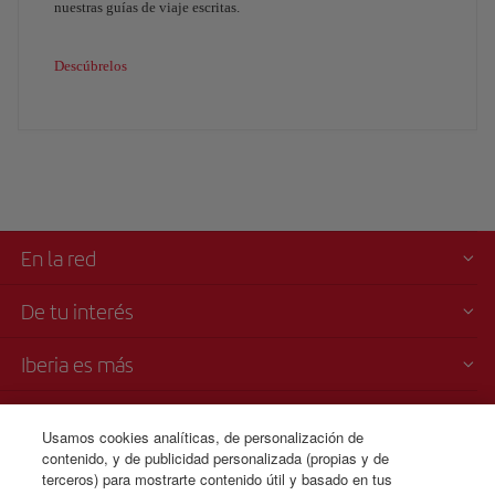
nuestras guías de viaje escritas.
Descúbrelos
En la red
De tu interés
Iberia es más
Transparencia
Usamos cookies analíticas, de personalización de
contenido, y de publicidad personalizada (propias y de
Venta telefónica
terceros) para mostrarte contenido útil y basado en tus