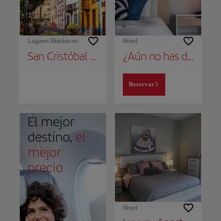
Lugares Históricos
Hotel
San Cristóbal de la Laguna
¿Aún no has decidido dónde alojarte?
Reservar
El mejor
destino,
el
mejor
precio
Hotel