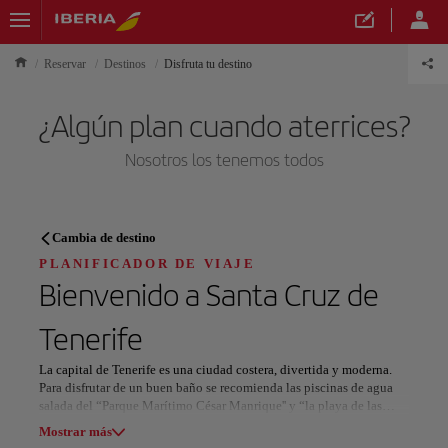
Reservar
Destinos
Disfruta tu destino
¿Algún plan cuando aterrices?
Nosotros los tenemos todos
PLANIFICADOR DE VIAJE
Cambia de destino
Descubre tu próximo destino
PLANIFICADOR DE VIAJE
Bienvenido a
Santa Cruz de
Tenerife
La capital de Tenerife es una ciudad costera, divertida y moderna.
Nuestros destinos
Mostrar lista
Para disfrutar de un buen baño se recomienda las piscinas de agua
salada del “Parque Marítimo César Manrique'' y “la playa de las
Teresitas”, ¡una maravilla de arena blanca importada del Sahara! El
Mostrar más
Todas las áreas
Europa
América del Sur
Norteaméri
Carnaval Internacional de Santa Cruz de Tenerife es una parada