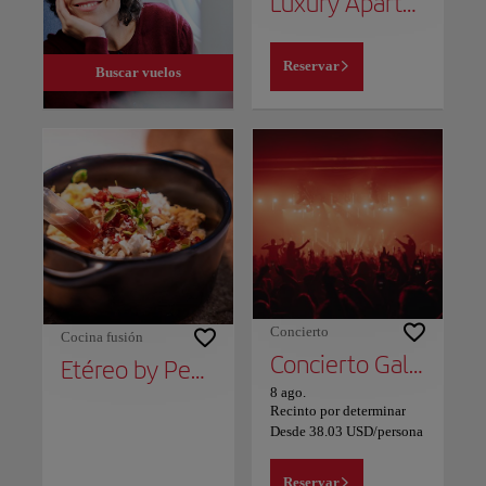
Luxury Apartment Beach and Mountain
Reservar
Buscar vuelos
Concierto
Cocina fusión
Concierto Galván Real - Gira 10 Aniversario
Etéreo by Pedro Nel
8 ago.
Recinto por determinar
Desde
38.03
USD
/persona
Reservar