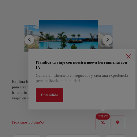
obligatoria para todos los festivaleros, ¡es el más importante de
Europa! Para los amantes de la naturaleza, el Macizo de Anaga es
una Reserva de la Biosfera, perfecta para realizar las mejores rutas.
Otros puntos de interés son el Auditorio de Tenerife, el Puerto
Marítimo y el mercado de Nuestra Señora de África.
A Coruña
Alicante
España
España
Planifica tu viaje con nuestra nueva herramienta con
IA
Genera un itinerario en segundos y crea una experiencia
personalizada en la ciudad.
Explora lugares, experiencias y marca con el corazón tus favoritos
para crear tu ruta y compartirla. ¿Quieres más ideas? Obtén un
itinerario personalizado según tus intereses y la duración de tu
Entendido
viaje: en sólo dos pasos y descargable en Google Maps.
NUEVO
Próximos 30 días