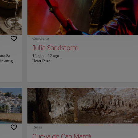
vertirse,
Benirrás es un fantástico lugar de fiesta, también es un refugio 
s. A
los entusiastas de la naturaleza. Las aguas cristalinas son perfec
s
para practicar snorkel, y los exuberantes alrededores ofrecen
ipar en una
condiciones ideales para paseos panorámicos. ¡Es un paraíso
ta el
esperando ser descubierto!
o entorno
una
Concierto
.
Julia Sandstorm
ntra Sa
12 ago.
-
12 ago.
te antigua
Heart Ibiza
iencia
ma el
ado.
luminación
s
una era
s a la
tostado
adencia del
 en cuenta
 las
Rutas
una
na
Cueva de Can Marçà