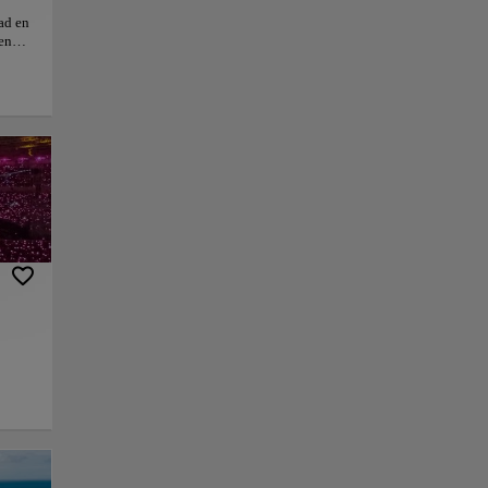
ad en
 en
as
 que
 al
e los
r un
on
adas
e
er más
al.
nlace
Guardar