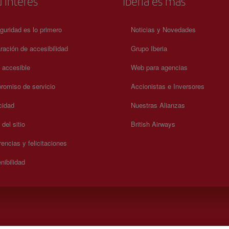
 interés
Iberia es más
guridad es lo primero
Noticias y Novedades
ración de accesibilidad
Grupo Iberia
a accesible
Web para agencias
omiso de servicio
Accionistas e Inversores
cidad
Nuestras Alianzas
del sitio
British Airways
encias y felicitaciones
nibilidad