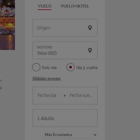
VUELO
VUELO+HOTEL
VUELO+COCHE
Origen
DESTINO
Solo ida
Ida y vuelta
Múltiples trayectos
e
a
Más Económica