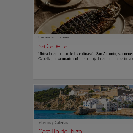
un santuario sereno perfecto para nadar tranquilamente y di
particularmente acogedor para familias con niños pequeño
medida que la suave brisa mediterránea acaricia la orilla, lo
visitantes pueden disfrutar del ambiente tranquilo o partic
variedad de actividades acuáticas, desde el paddleboard has
snorkel, en medio del tranquilo mar azul. Con su pintoresc
y sus aguas seguras y acogedoras, Ses Figueretes promete 
Cocina mediterránea
experiencia costera verdaderamente inolvidable para todos
Sa Capella
Ubicado en lo alto de las colinas de San Antonio, se encue
Capella, un santuario culinario alojado en una impresionan
capilla del siglo XVI. Este lugar histórico ofrece una exper
gastronómica inolvidable donde la cocina mediterránea to
protagonismo. Se destacan las carnes a la parrilla y el pesc
Sumérjase en el ambiente gótico de Sa Capella, donde la i
tenue agrega un toque de misterio y encanto. El ambiente e
verdaderamente fascinante y transporta a los comensales a 
pasada de elegancia y refinamiento. Deleite su paladar con
exquisitos platos como la carne ahumada Wagyu, las almeja
parrilla con salsa verde y los panes dulces de Angus negro 
marinado con cítricos. Para un final divino, saboree la dec
pastel de chocolate con sal de Maldon. Es importante tener
que Sa Capella mantiene un código de vestimenta estricto y
Museos y Galerías
reservas son esenciales debido a su popularidad. Si busca 
experiencia gastronómica elegante y refinada con una coci
Castillo de Ibiza