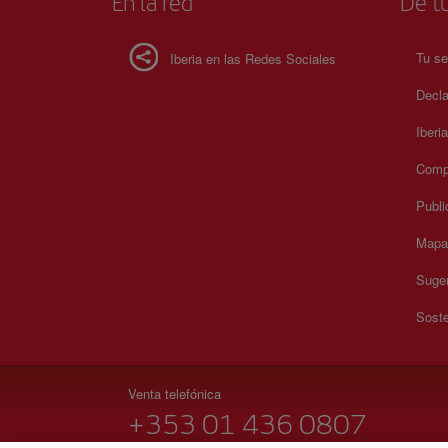
En la red
De tu
Tu se
Iberia en las Redes Sociales
Decla
Iberi
Compr
Publi
Mapa 
Suger
Soste
Venta telefónica
+353 01 436 0807