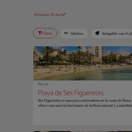
Próximos 30 días
Filtros
Adultos
Amigable con el p
Playas
Playa de Ses Figueretes
Ses Figueretes es una joya cautivadora en la costa de Ibiza,
ofrece una mezcla fascinante de belleza natural y comodid
Ubicada a poca distancia del bullicioso corazón de la isla, 
bien cuidada atrae a los visitantes con sus aguas cristalinas
suave. Dividida en secciones más pequeñas por muelles roc
Figueretes crea calas que invitan a la exploración y la relaj
aguas poco profundas, al abrigo de las olas que se estrellan