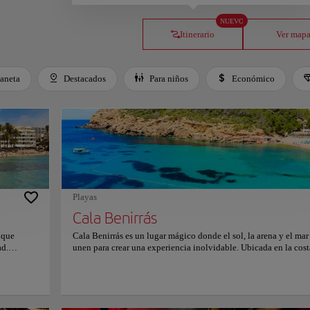
NUEVO
Itinerario
Ver map
laneta
Destacados
Para niños
Económico
Playas
Cala Benirrás
 que
Cala Benirrás es un lugar mágico donde el sol, la arena y el mar
ad.
unen para crear una experiencia inolvidable. Ubicada en la cost
esta playa
norte de Ibiza, esta hermosa playa es muy querida por los lugar
 y arena
los viajeros por igual. Al atardecer, se puede ver a los visitantes
osos, Ses
bailando descalzos al ritmo de tambores. Benirrás es conocida 
ación. Las
sus legendarias sesiones de tambores al atardecer, en las que la 
, forman
cobra vida con música, risas y un sentido de pura alegría. Si bie