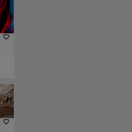
para
tas