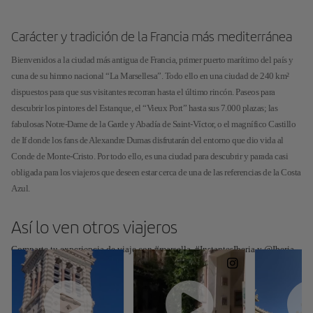
Carácter y tradición de la Francia más mediterránea
Bienvenidos a la ciudad más antigua de Francia, primer puerto marítimo del país y
cuna de su himno nacional “La Marsellesa”. Todo ello en una ciudad de 240 km²
dispuestos para que sus visitantes recorran hasta el último rincón. Paseos para
descubrir los pintores del Estanque, el “Vieux Port” hasta sus 7.000 plazas; las
fabulosas Notre-Dame de la Garde y Abadía de Saint-Víctor, o el magnífico Castillo
de If donde los fans de Alexandre Dumas disfrutarán del entorno que dio vida al
Conde de Monte-Cristo. Por todo ello, es una ciudad para descubrir y parada casi
obligada para los viajeros que deseen estar cerca de una de las referencias de la Costa
Azul.
Así lo ven otros viajeros
Comparte tu experiencia de viaje con #marsella, #InstantesIberia y @Iberia