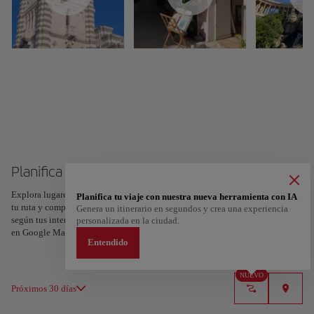
Planifica tu viaje a Marsella
Explora lugares, experiencias y marca con el corazón tus favoritos para crear
Planifica tu viaje con nuestra nueva herramienta con IA
tu ruta y compartirla. ¿Quieres más ideas? Obtén un itinerario personalizado
Genera un itinerario en segundos y crea una experiencia
según tus intereses y la duración de tu viaje: en sólo dos pasos y descargable
personalizada en la ciudad.
en Google Maps.
Entendido
NUEVO
Próximos 30 días