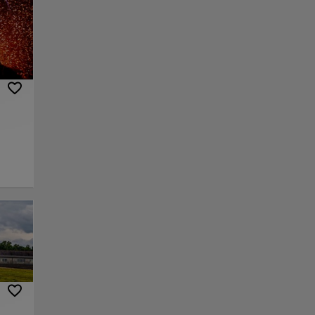
ra
es
irve
isten
ara