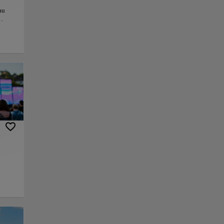
au
ginal
el
ugar
s
as
as
mitan
te
nlace
Guardar
os
correr
a,
 no se
onumentos más