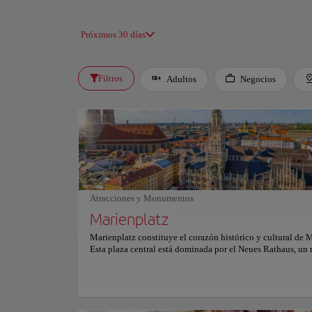
Próximos 30 días
Filtros
Adultos
Negocios
Atracciones y Monumentos
Marienplatz
Marienplatz constituye el corazón histórico y cultural de 
Esta plaza central está dominada por el Neues Rathaus, un
edificio neogótico famoso por su ornamentada fachada. En 
se erige la Mariensäule, una estatua dorada de la Virgen Ma
levantada en 1638. Los visitantes se reúnen para presenciar
icónico espectáculo del Glockenspiel. Este reloj mecánico
con figuras que recrean escenas de la historia bávara. Cerca,