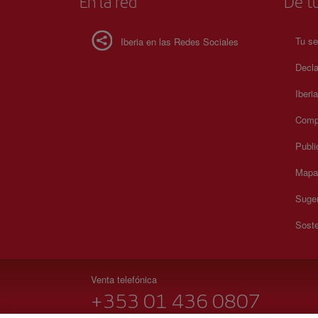
En la red
De tu
Tu se
Iberia en las Redes Sociales
Decla
Iberi
Compr
Publi
Mapa 
Suger
Soste
Venta telefónica
+353 01 436 0807