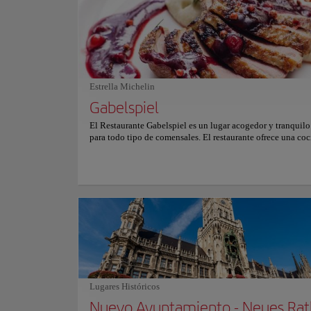
Rathaus y la fuente Fischbrunnen realzan el rico patrimoni
arquitectónico del lugar. La atmósfera es vibrante y enérgic
caracterizada por un flujo constante de ciudadanos y viajer
Artistas callejeros y mercados estacionales llenan el espaci
Ofrece una mezcla cautivadora de historia solemne con un 
ritmo urbano moderno. Para más información sobre horario
precios, por favor consulte su sitio web oficial.
Estrella Michelin
Gabelspiel
El Restaurante Gabelspiel es un lugar acogedor y tranquilo
para todo tipo de comensales. El restaurante ofrece una coc
moderna y creativa con una perfecta armonía entre los plato
bebidas. El menú se centra en opciones de cocina francesa
satisfacen el paladar de los más exigentes. Sus ingredientes
caracterizan por la alta calidad y por su estacionalidad. De
último, el menú está en constante cambio y ofrece platos q
dependiendo del momento del año. Para más información s
reservas y precios, consulte su web oficial.
Lugares Históricos
Nuevo Ayuntamiento - Neues Rat