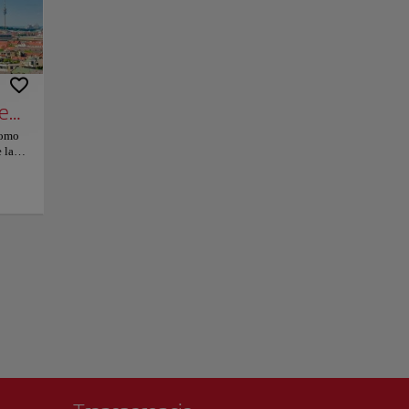
, dominan el
considerada una de
 vidrieras por todo
 sido objeto de
Señora
como
.
 la
 99
 en el
+
 las
−
í
uelo
a
as,