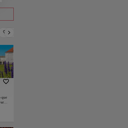
a
Romántico
Activo
Relax
Cultura
o que
vara.
Salón,
la
el Rey
ndo la