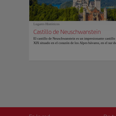
información sobre reservas y precios, consulte su web oficia
reconocibles de la 
horizonte de la ci
Construida en el si
las iglesias más im
Lugares Históricos
el interior de la i
Castillo de Neuschwanstein
muchas leyendas a 
Mostrar más
El castillo de Neuschwanstein es un impresionante castillo 
La Frauenkirche alb
XIX situado en el corazón de los Alpes bávaros, en el sur d
Alemania. El castillo, construido por el rey Ludwig II de Ba
famoso por su impresionante arquitectura, con torres, torres
que crean un aspecto de cuento de hadas. Es considerada un
atracciones turísticas más visitadas e icónicas de Alemania
visitantes del castillo pueden hacer visitas guiadas para ex
espléndido interior, incluyendo la Sala del Trono, Singer's H
dormitorio del Rey. También podrán disfrutar de vistas pa
al paisaje de los alrededores desde los numerosos balcones 
del castillo. El castillo es fácilmente accesible en coche o 
público y está rodeado de una impresionante belleza natura
incluyendo montañas, lagos y bosques, por lo que es un de
popular para los excursionistas y entusiastas de la naturale
también. Visitar el castillo de Neuschwanstein es una visit
para cualquiera que visite el sur de Alemania, ofreciendo u
la rica historia y cultura de la región. Para obtener más in
sobre precios y reservas, consulte su sitio web oficial.