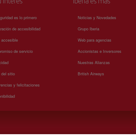
 interés
Iberia es más
guridad es lo primero
Noticias y Novedades
ración de accesibilidad
Grupo Iberia
a accesible
Web para agencias
omiso de servicio
Accionistas e Inversores
cidad
Nuestras Alianzas
del sitio
British Airways
encias y felicitaciones
nibilidad