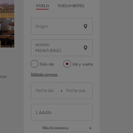
VUELO
VUELO+HOTEL
VUELO+COCHE
Origen
DESTINO
Solo ida
Ida y vuelta
Múltiples trayectos
cios
Más Económica