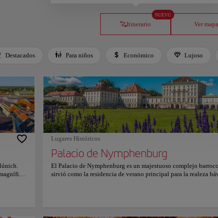
NUEVO
Itinerario
Ver map
Destacados
Para niños
Económico
Lujoso
Lugares Históricos
Palacio de Nymphenburg
Múnich.
El Palacio de Nymphenburg es un majestuoso complejo barroc
 magnífico
sirvió como la residencia de verano principal para la realeza bá
su centro
El lugar es conocido por su amplia fachada y el opulento Gran 
ría
que presenta impresionantes trabajos en estuco rococó y un
 el
monumental fresco en el techo. Los visitantes pueden explorar 
 cuenta
famosa Galería de las Bellezas y la habitación de nacimiento d
 el Altes
Luis II. El parque circundante ofrece atractivos únicos, incluye