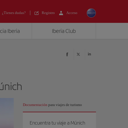
¿Tienes dudas?
Registro
Acceso
ia Iberia
Iberia Club
Múnich
Documentación
para viajes de turismo
Encuentra tu viaje a Múnich