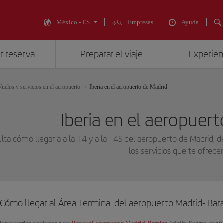
México - ES
Empresas
Ayuda
r reserva
Preparar el viaje
Experienc
Vuelos y servicios en el aeropuerto
Iberia en el aeropuerto de Madrid
Iberia en el aeropuer
lta cómo llegar a a la T4 y a la T4S del aeropuerto de Madrid, 
los servicios que te ofrec
Cómo llegar al Área Terminal del aeropuerto Madrid- Bara
ienes varias opciones para
llegar al aeropuerto Madrid-Barajas
Adolfo Suárez, según