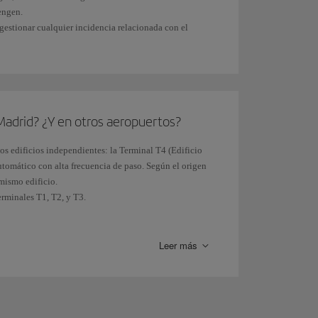
engen.
gestionar cualquier incidencia relacionada con el
rada a la T4 de Madrid
y desde el
Corredor Barcelona-
Madrid? ¿Y en otros aeropuertos?
s edificios independientes: la Terminal T4 (Edificio
automático con alta frecuencia de paso. Según el origen
 mismo edificio.
erminales T1, T2, y T3.
Madrid
o en
otros aeropuertos internacionales
.
Leer más