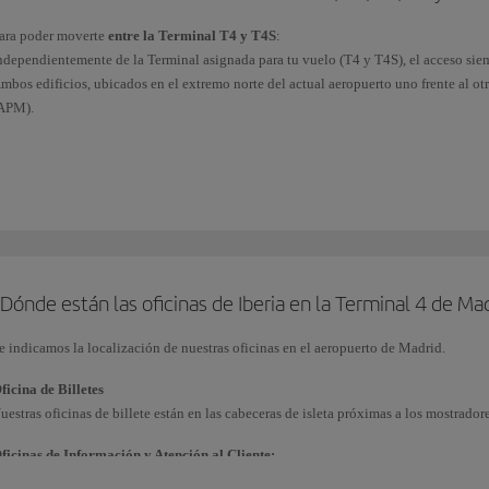
ara poder moverte
entre la Terminal T4 y T4S
:
ndependientemente de la Terminal asignada para tu vuelo (T4 y T4S), el acceso siemp
mbos edificios, ubicados en el extremo norte del actual aeropuerto uno frente al ot
APM).
ara
conectar las Terminales T1, T2 y T3 con la T4
y
la T4S
y viceversa:
Conexión interna: bus de pasajeros en tránsito
.
Si estás en tránsito con tu equipaje ya facturado en origen, podrás usar este servi
aeropuerto, entre las terminales T1, T2, T3, T4 y T4S.
Conexión externa: autobuses-lanzadera gratuitos de AENA.
Operan las 24h, saliendo desde las terminales T1 y desde la T2 directamente hast
Dónde están las oficinas de Iberia en la Terminal 4 de Ma
e indicamos la localización de nuestras oficinas en el aeropuerto de Madrid.
ficina de Billetes
uestras oficinas de billete están en las cabeceras de isleta próximas a los mostrador
ficinas de Información y Atención al Cliente: