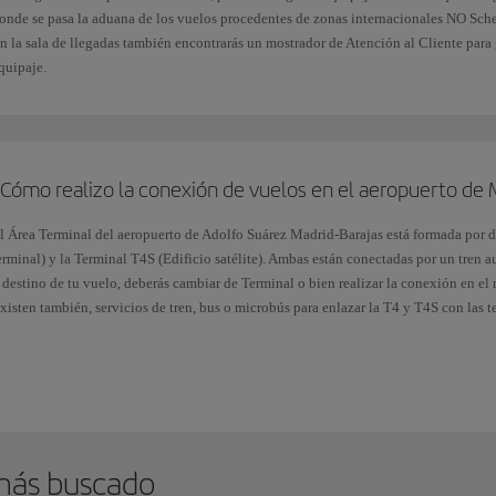
onde se pasa la aduana de los vuelos procedentes de zonas internacionales NO Sch
n la sala de llegadas también encontrarás un mostrador de Atención al Cliente para 
l
Puente Aéreo
tiene un área exclusiva a la que se accede directamente desde la
ent
quipaje.
adrid
de la Terminal 1 de Barcelona.
¿Cómo realizo la conexión de vuelos en el aeropuerto de 
l Área Terminal del aeropuerto de Adolfo Suárez Madrid-Barajas está formada por do
erminal) y la Terminal T4S (Edificio satélite). Ambas están conectadas por un tren 
 destino de tu vuelo, deberás cambiar de Terminal o bien realizar la conexión en el
xisten también, servicios de tren, bus o microbús para enlazar la T4 y T4S con las t
onsulta toda la información en nuestra página de
conexiones en el aeropuerto de 
más buscado