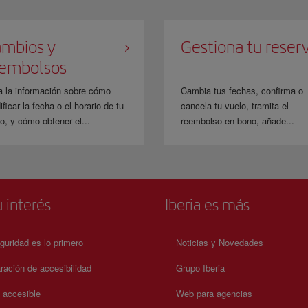
mbios y
Gestiona tu reser
eembolsos
a la información sobre cómo
Cambia tus fechas, confirma o
ficar la fecha o el horario de tu
cancela tu vuelo, tramita el
o, y cómo obtener el...
reembolso en bono, añade...
 interés
Iberia es más
guridad es lo primero
Noticias y Novedades
ración de accesibilidad
Grupo Iberia
a accesible
Web para agencias