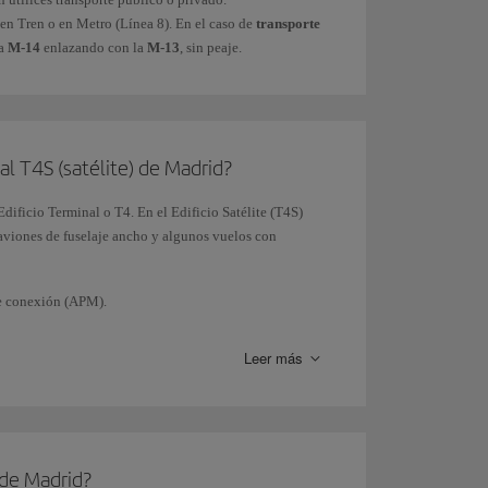
 en Tren o en Metro (Línea 8). En el caso de
transporte
ra
M-14
enlazando con la
M-13
, sin peaje.
al T4S (satélite) de Madrid?
Edificio Terminal o T4. En el Edificio Satélite (T4S)
aviones de fuselaje ancho y algunos vuelos con
 de conexión (APM).
 y como norma general, todos los vuelos del y la
Leer más
salen y llegan siempre por la T4, usando las
puertas de
en salir desde el satélite.
 de Madrid?
os
de llegadas y salidas.