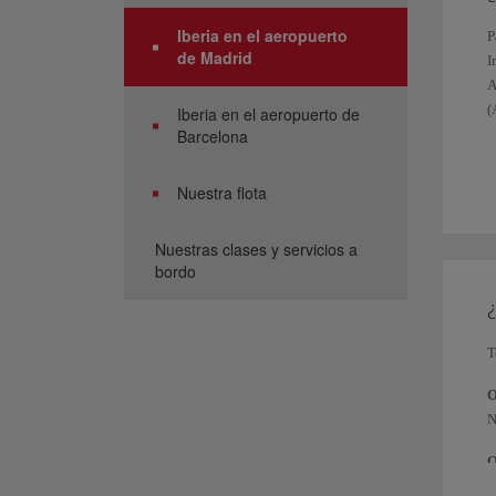
Iberia en el aeropuerto
P
de Madrid
I
A
(
Iberia en el aeropuerto de
Barcelona
P
Nuestra flota
Nuestras clases y servicios a
bordo
¿
T
O
N
O