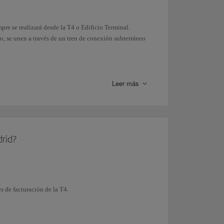
re se realizará desde la T4 o Edificio Terminal.
ro, se unen a través de un tren de conexión subterráneo
Leer más
cio gratuito para desplazarte internamente por el
a la Terminal T4.
drid?
es de facturación de la T4.