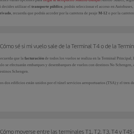
i decides utilizar el
transporte público
, podrás seleccionar el acceso en Autobuses,
rivado
, recuerda que podrás acceder por la carretera de peaje
M-12
o por la carrete
Cómo sé si mi vuelo sale de la Terminal T4 o de la Termin
ecuerda que la
facturación
de todos los vuelos se realiza en la Terminal Principal, 
olo se efectuarán embarques y desembarques de vuelos con destinos No Schengen, 
estinos Schengen.
os dos edificios están unidos por el túnel servicios aeroportuarios (TSA) y el tren
omprueba en tu billete la terminal desde donde vas a
embarcar
. En cualquier caso
ayoría del
Puente Aéreo
y de los vuelos nacionales y Schengen salen de la T4.
alvo cambios de última hora, los vuelos
Schenguen
,
domésticos
y de
Air Nostrum
mbarque K
(K86 hasta K93).
os
internacionales no Schengen
salen del
Satélite (T4S).
xcepcionalmente, algún vuelo doméstico (incluido el Puente Aéreo) y Schengen pued
¿Cómo moverse entre las terminales T1, T2, T3, T4 y T4S
ara averiguar desde qué terminal opera tu vuelo, comprueba la
Información de vuel