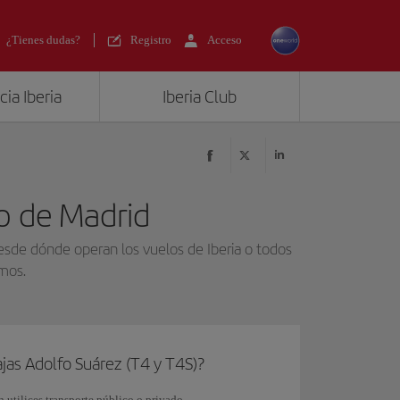
¿Tienes dudas?
Registro
Acceso
ia Iberia
Iberia Club
to de Madrid
desde dónde operan los vuelos de Iberia o todos
emos.
jas Adolfo Suárez (T4 y T4S)?
 utilices transporte público o privado.