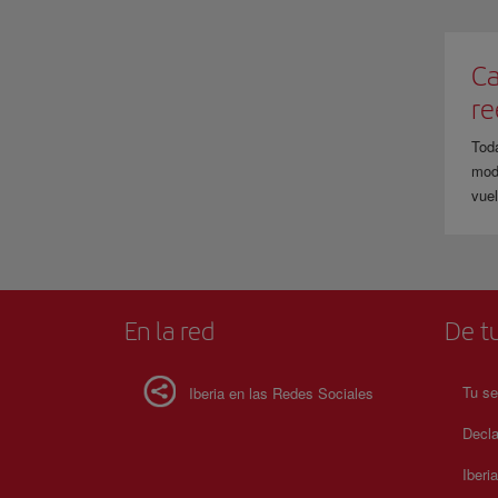
Ca
r
Tod
modi
vuel
En la red
De tu
Tu se
Iberia en las Redes Sociales
Decla
Iberi