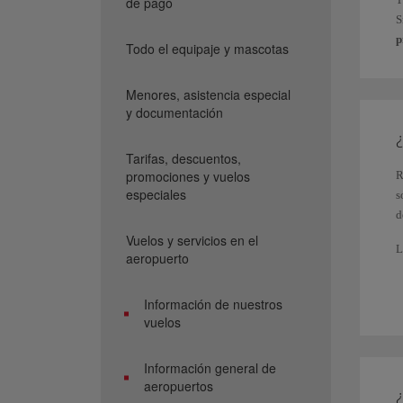
de pago
S
p
Todo el equipaje y mascotas
Menores, asistencia especial
y documentación
¿
Tarifas, descuentos,
promociones y vuelos
R
especiales
s
d
Vuelos y servicios en el
L
aeropuerto
C
m
Información de nuestros
vuelos
S
e
L
Información general de
E
aeropuertos
P