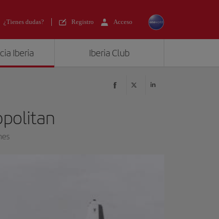
¿Tienes dudas?
Registro
Acceso
ia Iberia
Iberia Club
opolitan
nes