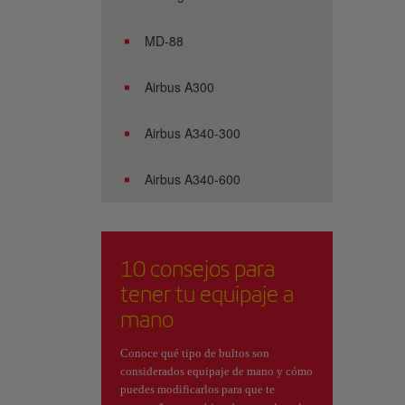
MD-88
Airbus A300
Airbus A340-300
Airbus A340-600
10 consejos para
tener tu equipaje a
mano
Conoce qué tipo de bultos son
considerados equipaje de mano y cómo
puedes modificarlos para que te