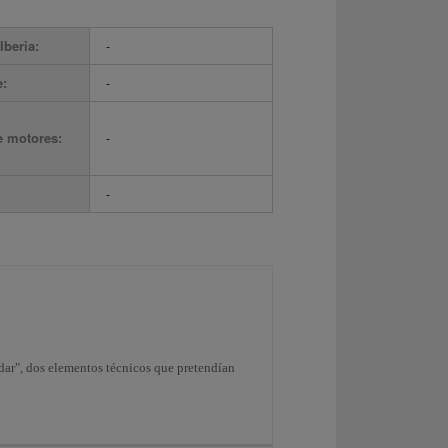
Iberia:
-
e:
-
e motores:
-
-
dar", dos elementos técnicos que pretendían