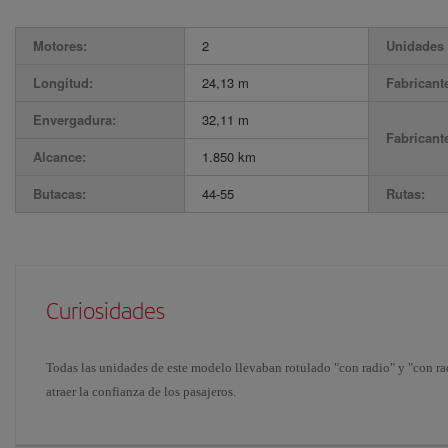
Motores:
2
Unidades 
Longitud:
24,13 m
Fabricant
Envergadura:
32,11 m
Fabricant
Alcance:
1.850 km
Butacas:
44-55
Rutas:
Curiosidades
Todas las unidades de este modelo llevaban rotulado "con radio" y "con ra
atraer la confianza de los pasajeros.