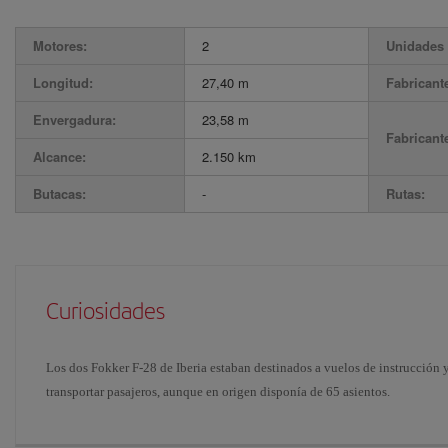
Motores:
2
Unidades 
Longitud:
27,40 m
Fabricant
Envergadura:
23,58 m
Fabricant
Alcance:
2.150 km
Butacas:
-
Rutas:
Curiosidades
Los dos Fokker F-28 de Iberia estaban destinados a vuelos de instrucción y
transportar pasajeros, aunque en origen disponía de 65 asientos.