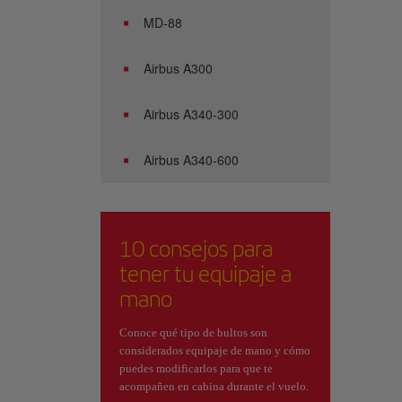
MD-88
Airbus A300
Airbus A340-300
Airbus A340-600
10 consejos para
tener tu equipaje a
mano
Conoce qué tipo de bultos son
considerados equipaje de mano y cómo
puedes modificarlos para que te
acompañen en cabina durante el vuelo.