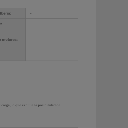
Iberia:
-
e:
-
e motores:
-
-
 carga, lo que excluía la posibilidad de