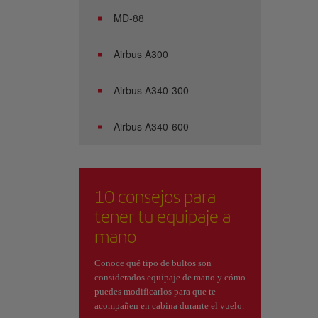
MD-88
Airbus A300
Airbus A340-300
Airbus A340-600
10 consejos para
tener tu equipaje a
mano
Conoce qué tipo de bultos son
considerados equipaje de mano y cómo
puedes modificarlos para que te
acompañen en cabina durante el vuelo.