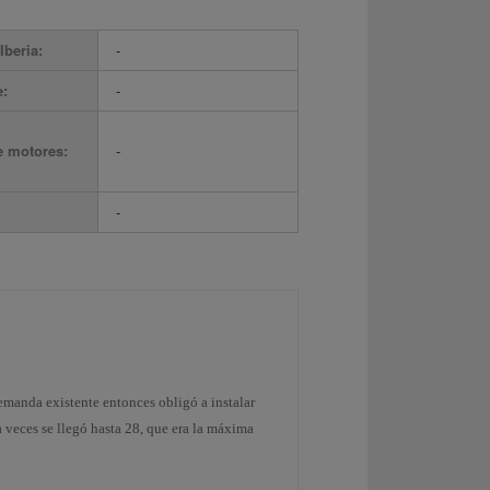
Iberia:
-
e:
-
e motores:
-
-
demanda existente entonces obligó a instalar
 veces se llegó hasta 28, que era la máxima