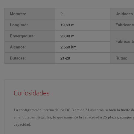
Motores:
2
Unidades 
Longitud:
19,63 m
Fabricant
Envergadura:
28,90 m
Fabricant
Alcance:
2.560 km
Butacas:
21-28
Rutas:
Curiosidades
La configuración interna de los DC-3 era de 21 asientos, si bien la fuerte 
en él butacas plegables, lo que aumentó la capacidad a 25 plazas, aunque a
capacidad.