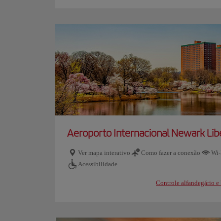
Aeroporto Internacional Newark Lib
Ver mapa interativo
Como fazer a conexão
Wi-
Acessibilidade
Controle alfandegário 