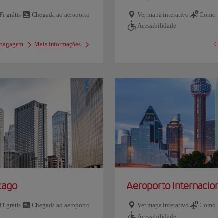
Fi grátis
Chegada ao aeroporto
Ver mapa interativo
Como f
Acessibilidade
e bagagem
Mais informações
C
cago
Aeroporto Internacio
Fi grátis
Chegada ao aeroporto
Ver mapa interativo
Como f
Acessibilidade