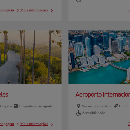
e bagagem
Mais informações
C
eles
Aeroporto Internacio
Fi grátis
Chegada ao aeroporto
Ver mapa interativo
Como f
Acessibilidade
e bagagem
Mais informações
C