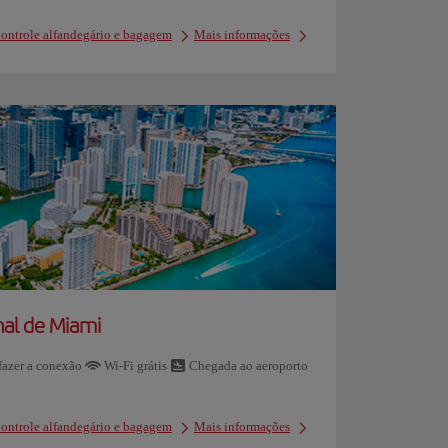
ontrole alfandegário e bagagem
Mais informações
nal de Miami
azer a conexão
Wi-Fi grátis
Chegada ao aeroporto
ontrole alfandegário e bagagem
Mais informações