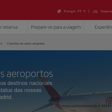
Portugal - PT
Empresa
r reserva
Prepare-se para a viagem
Experiênc
ões
Conexões em outros aeroportos
os aeroportos
os destinos nacionais
 status das nossas
adrid.