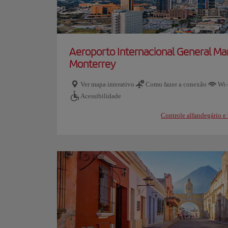
Aeroporto Internacional General Ma
Monterrey
Ver mapa interativo
Como fazer a conexão
Wi-
Acessibilidade
Controle alfandegário 