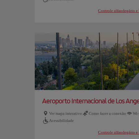
Controle alfandegário 
Aeroporto Internacional de Los Ang
Ver mapa interativo
Como fazer a conexão
Wi-
Acessibilidade
Controle alfandegário 