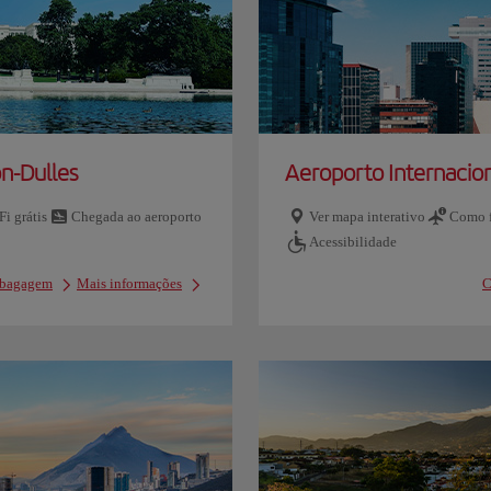
n-Dulles
Aeroporto Internacion
Fi grátis
Chegada ao aeroporto
Ver mapa interativo
Como f
Acessibilidade
e bagagem
Mais informações
C