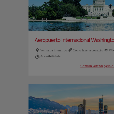
Aeropuerto Internacional Washingto
Ver mapa interativo
Como fazer a conexão
Wi-
Acessibilidade
Controle alfandegário 