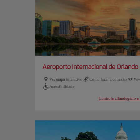
Aeroporto Internacional de Orlando
Ver mapa interativo
Como fazer a conexão
Wi-
Acessibilidade
Controle alfandegário 