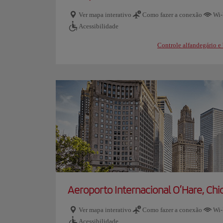
Ver mapa interativo
Como fazer a conexão
Wi-
Acessibilidade
Controle alfandegário 
Aeroporto Internacional O’Hare, Chi
Ver mapa interativo
Como fazer a conexão
Wi-
Acessibilidade