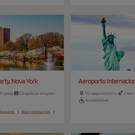
erty, Nova York
Aeroporto Internacion
Fi grátis
Chegada ao aeroporto
Ver mapa interativo
Como f
Acessibilidade
e bagagem
Mais informações