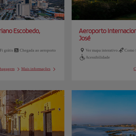
riano Escobedo,
Aeroporto Internacion
José
Fi grátis
Chegada ao aeroporto
Ver mapa interativo
Como f
Acessibilidade
e bagagem
Mais informações
C