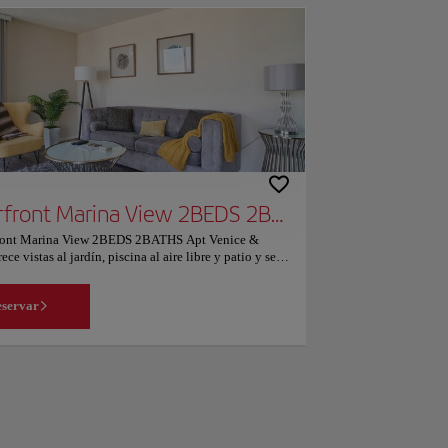
Waterfront Marina View 2BEDS 2BATHS Apt Venice & Marina
front Marina View 2BEDS 2BATHS Apt Venice &
ece vistas al jardín, piscina al aire libre y patio y se
 a unos 16 km del Museo del Automóvil Petersen.
amento tiene piscina privada, jardín, zona de
servar
 conexión WiFi gratuita y aparcamiento privado
El apartamento cuenta con 2 dormitorios, TV de
plana con canales por cable, cocina equipada con
las y microondas, lavadora y 2 baños con bañera de
e. El establecimiento proporciona toallas y ropa de
un suplemento. El apartamento dispone de terraza. El
t Marina View 2BEDS 2BATHS ofrece servicio de
de bicicletas y coches. El Museo de Arte del Condado
geles (LACMA) se encuentra a 16 km del