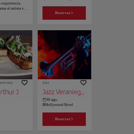
a experiencia.
el centro? ¡Tú decides!
ama al artista en
Echa un vistazo a nuestra
Reservar
tros, invitando a
página, filtra según tus
as a arrojar lo
intereses y escoge el lugar
lcanzar lo
que mejor se adapte a tus
do y ecléctico.
necesidades.
aparse de las
istas de la
 largo de
layas de arena
rar tesoros entre
s y poetas de la
n Beat, lo
a explorar,
ar y disfrutar de
s en que Venecia
ericana
Jazz
 su alma.
rthur J
Jazz Veraniego Suave
30 ago.
Hollywood Bowl
Reservar