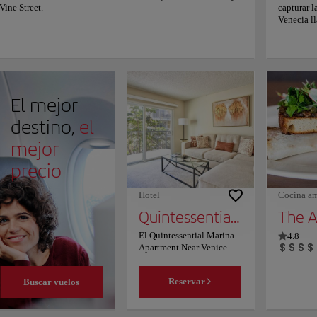
Vine Street.
capturar l
Venecia ll
todos noso
las person
normal y a
nuevo, cru
Desde emp
hermosas v
El mejor
Bahía a lo
extensas p
destino,
el
hasta comp
los artista
mejor
generació
precio
invitamos 
experiment
las forma
Hotel
Cocina am
le habla a
Quintessential Marina Apartment Near Venice Beach Free Parking
The A
El Quintessential Marina
4.8
Apartment Near Venice
Beach Free Parking se
encuentra en Los Ángeles,
Buscar vuelos
Reservar
a 15 km del Museo del
Automóvil Petersen y a 16
km del Museo de Arte del