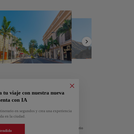
stino
Mostrar
África
Asia
lista
a tu viaje con nuestra nueva
enta con IA
tinerario en segundos y crea una experiencia
Andorra
da en la ciudad.
Almería
España
 compartirla. ¿Quieres más ideas? Obtén un itinerario
tendido
argable en Google Maps.