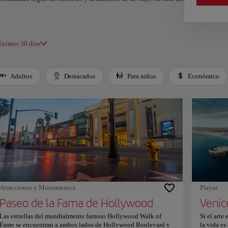
 Ángeles también se luce con su impresionante oferta cultural,
o el Getty Center, que invita a sumergirse en siglos de historia a
vés del arte. Un destino que se reinventa a cada paso, ofreciendo
o para cada tipo de viajero.
óximos 30 días
Adultos
Destacados
Para niños
Económico
 left and right arrow keys to move between filters. Press Space or Enter to toggle a filt
Atracciones y Monumentos
Playas
Paseo de la Fama de Hollywood
Venic
Las estrellas del mundialmente famoso Hollywood Walk of
Si el arte
Fame se encuentran a ambos lados de Hollywood Boulevard y
la vida es 