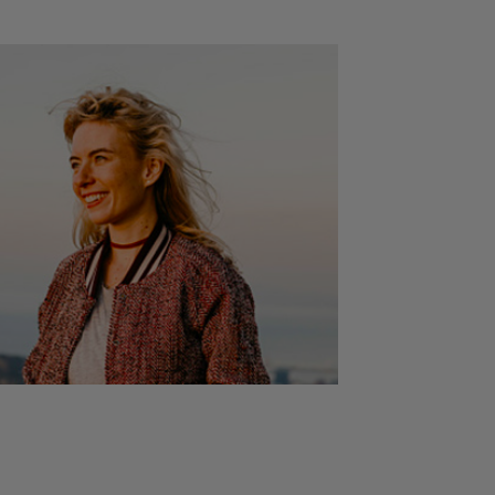
o, mientras que el Getty Center está a 18 km. El
 más cercano es el aeropuerto internacional de Los
ubicado a 11 km del Waterfront Marina View 2BEDS.
pt Venice & Marina.