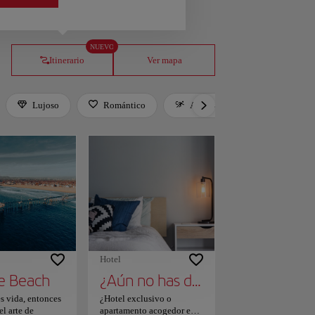
NUEVO
Itinerario
Ver mapa
Lujoso
Romántico
Activo
Relax
er. Press Tab to leave the filter bar.
Hotel
e Beach
¿Aún no has decidido dónde alojarte?
 es vida, entonces
¿Hotel exclusivo o
el arte de
apartamento acogedor en