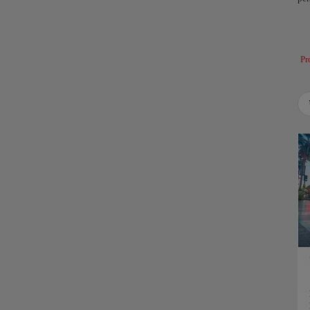
Los
com
tra
alg
Pr
Use