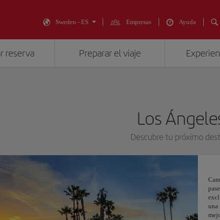
Sweden - ES
Empresas
Ayuda
r reserva
Preparar el viaje
Experienc
Los Ángele
Descubre tu próximo dest
Cam
pas
excl
una 
mej