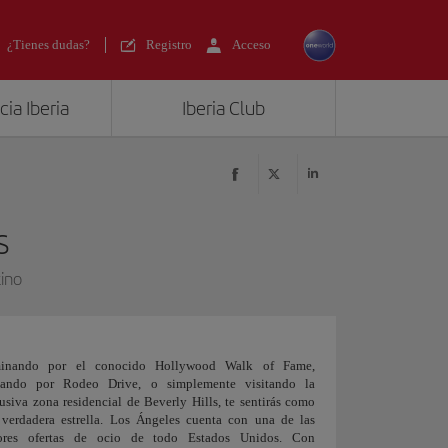
¿Tienes dudas?
Registro
Acceso
ia Iberia
Iberia Club
s
ino
inando por el conocido Hollywood Walk of Fame,
eando por Rodeo Drive, o simplemente visitando la
usiva zona residencial de Beverly Hills, te sentirás como
verdadera estrella. Los Ángeles cuenta con una de las
ores ofertas de ocio de todo Estados Unidos. Con