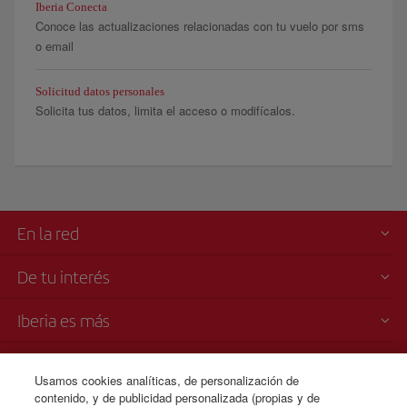
Iberia Conecta
Conoce las actualizaciones relacionadas con tu vuelo por sms
o email
Solicitud datos personales
Solicita tus datos, limita el acceso o modifícalos.
En la red
De tu interés
Iberia es más
Transparencia
Usamos cookies analíticas, de personalización de
contenido, y de publicidad personalizada (propias y de