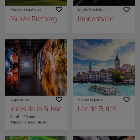
Musées et galeries
Étoile Michelin
Musée Rietberg
Kronenhalle
Exposition
Nature et parcs
Idées de la Suisse
Lac de Zurich
8 juil.
-
20 nov.
Musée national suisse