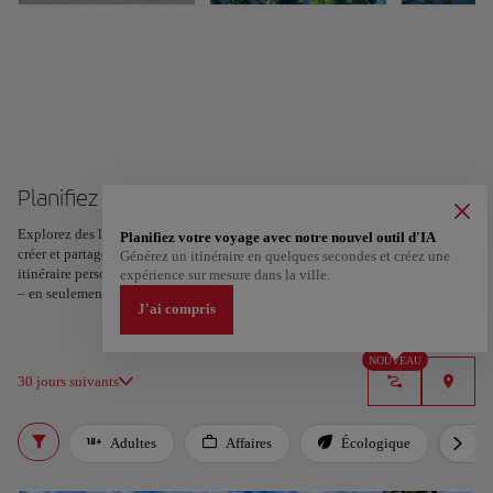
Planifiez votre voyage à Zurich
Explorez des lieux et des expériences, et marquez vos favoris d’un cœur pour
Planifiez votre voyage avec notre nouvel outil d'IA
créer et partager votre itinéraire. Vous voulez plus d’idées ? Obtenez un
Générez un itinéraire en quelques secondes et créez une
itinéraire personnalisé selon vos centres d’intérêt et la durée de votre voyage
expérience sur mesure dans la ville.
– en seulement deux étapes et téléchargeable sur Google Maps.
J'ai compris
NOUVEAU
30 jours suivants
Adultes
Affaires
Écologique
In