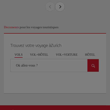
Documents
pour les voyages touristiques
Trouvez votre voyage àZurich
VOLS
VOL+HÔTEL
VOL+VOITURE
HÔTEL
VOI
Où allez-vous ?