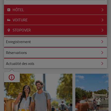
HÔTEL
VOITURE
STOPOVER
ent
Enregistrement
s
Réservations
s vols
Actualité des vols