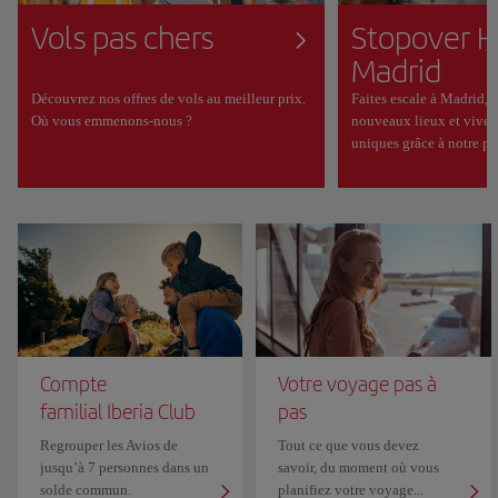
Vols pas chers
Stopover H
Madrid
Découvrez nos offres de vols au meilleur prix.
Faites escale à Madrid, 
Où vous emmenons-nous ?
nouveaux lieux et vivez
uniques grâce à notre p
Compte
Votre voyage pas à
familial Iberia Club
pas
Regrouper les Avios de
Tout ce que vous devez
jusqu’à 7 personnes dans un
savoir, du moment où vous
solde commun.
planifiez votre voyage...