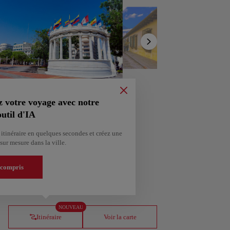
Afficher la
liste
z votre voyage avec notre
util d'IA
itinéraire en quelques secondes et créez une
sur mesure dans la ville.
tenez un itinéraire personnalisé selon vos centres
 compris
ería
Amsterdam
gne
Pays-Bas
NOUVEAU
Itinéraire
Voir la carte