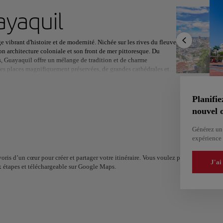
 prochaine destination
yaquil
e vibrant d'histoire et de modernité. Nichée sur les rives du fleuve
on architecture coloniale et son front de mer pittoresque. Du
s, Guayaquil offre un mélange de tradition et de charme
es places magnifiquement préservées, de grandes cathédrales et
Sud
Amérique du Nord
Afrique
Asie
t son passé colonial espagnol. Les légendes locales ajoutent une
es centres culturels célèbrent son âme artistique vibrante.
'immerger dans la culture équatorienne, mais au-delà de l'attrait
Planifie
s époustouflants qui s'offre à eux. Le luxuriant Cerro Santa Ana
nouvel o
ions côtières voisines abritent des plages sereines et une faune
ou de profiter de la beauté du littoral équatorien, Guayaquil est une
Générez un 
expérience 
oris d’un cœur pour créer et partager votre itinéraire. Vous voulez plus d’idées ? Ob
J'ai
x étapes et téléchargeable sur Google Maps.
Alm
Alicante
Espa
Espagne