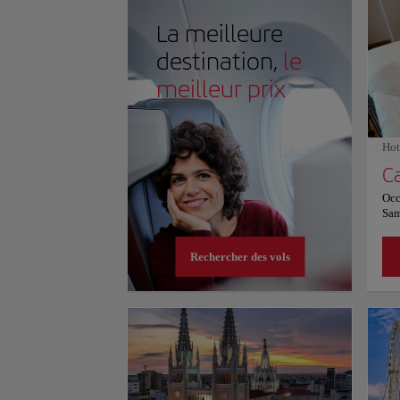
d'histoire, de culture et de beauté naturelle.
La meilleure
destination,
le
meilleur prix
Hot
Ca
Occ
Sam
dans
dan
Rechercher des vols
his
séc
rén
con
con
cli
tél
pui
cha
sur