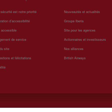
 sécurité est notre priorité
Nouveautés et actualités
ration d’accessibilité
Groupe Iberia
a accessible
Site pour les agences
gement de service
Actionnaires et investisseurs
du site
Nos alliances
stions et félicitations
British Airways
ilité