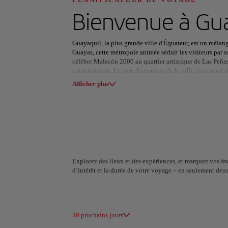
Découvrez votre
Bienvenue à
Gua
Guayaquil, la plus grande ville d'Équateur, est un mélang
Guayas, cette métropole animée séduit les visiteurs par s
célèbre Malecón 2000 au quartier artistique de Las Peña
contemporain. Le cœur historique de la ville comprend d
Toutes les zones
Europe
Amérique du 
des structures vieilles de plusieurs siècles qui raconten
Afficher plus
touche de mysticisme, tandis que les musées modernes et l
Guayaquil est un havre de paix pour ceux qui souhaitent s
urbain, c'est une porte d'entrée vers des paysages naturel
offre une vue panoramique sur la ville, tandis que les rég
variée. Qu'il s'agisse de flâner dans ses rues historiques 
ville captivante qui ne déçoit jamais.
Explorez des lieux et des expériences, et marquez vos fav
d’intérêt et la durée de votre voyage – en seulement deu
A Coruña
Alger
Espagne
Algérie
30 prochains jours