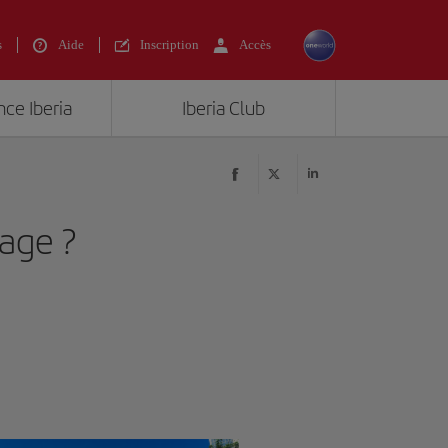
s
Aide
Inscription
Accès
nce Iberia
Iberia Club
sage ?