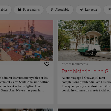
nables
Pour enfants
Abordable
Luxueux
 Space or Enter to toggle a filter. Press Tab to leave the filter bar.
Sites et monuments
'admirer les vues incroyables et les
Aucun voyage à Guayaquil n'est
 cela est Cerro Santa Ana, une colline
complet sans profiter du Parc Histori
 pavées et sa belle église. Une
Plus qu'un parc, cet endroit peut être
anta Ana. N'ayez pas peur, la
considéré comme un musée à ciel ou
es d'art, boutiques d'artisanat et
qui vous emmènera dans un voyage
uit, il se transforme en un centre de
dans le temps à travers la riche histoi
stes de rue. Le Cerro Santa Ana est
et la culture de l'Équateur. Situé à la
e qui offre un mélange unique
périphérie de la ville, le parc dispose