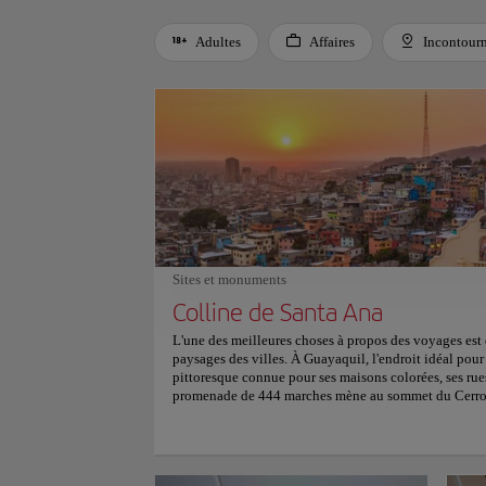
Adultes
Affaires
Incontour
Use left and right arrow keys to move between filters. Press
Sites et monuments
Colline de Santa Ana
L'une des meilleures choses à propos des voyages est d
paysages des villes. À Guayaquil, l'endroit idéal pour
pittoresque connue pour ses maisons colorées, ses rues
promenade de 444 marches mène au sommet du Cerro S
promenade est spectaculaire : restaurants, cafés, galeri
espaces verts vous accompagneront sur le chemin. La n
vie nocturne animé avec de la musique live et des arti
un véritable joyau de Guayaquil et un incontournabl