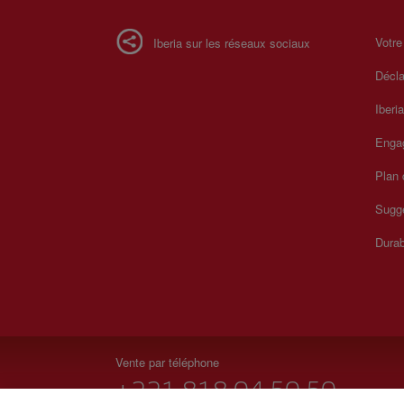
Votre
Iberia sur les réseaux sociaux
Décla
Iberi
Enga
Plan 
Sugge
Durab
Vente par téléphone
+221 818 04 50 50