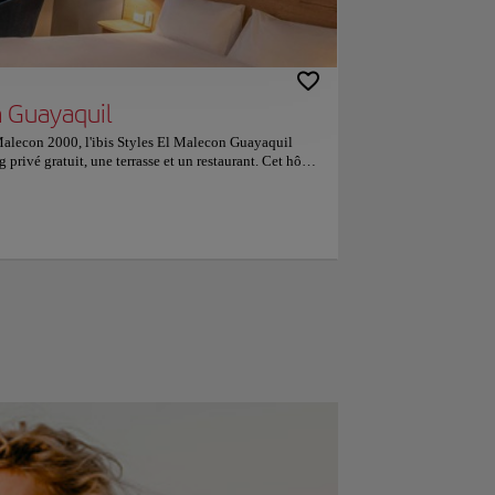
n Guayaquil
Malecon 2000, l'ibis Styles El Malecon Guayaquil
 privé gratuit, une terrasse et un restaurant. Cet hôtel
une réception ouverte 24h/24, des transferts aéroport,
ion Wi-Fi gratuite dans l'ensemble de ses locaux.
ureau, une télévision à écran plat, une salle de
s serviettes. Toutes les chambres sont équipées d'un
lcon et d'autres offrent une vue sur la ville. Elles
ous séjournerez à proximité de l'église Saint-
et du parc Las Iguanas. L'aéroport international José
st implanté à 3 km. Les couples apprécient
 établissement. Ils lui donnent la note de 9,5 pour un