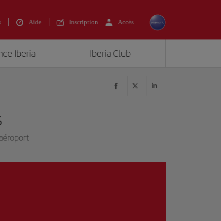
s
Aide
Inscription
Accès
nce Iberia
Iberia Club
s
l'aéroport