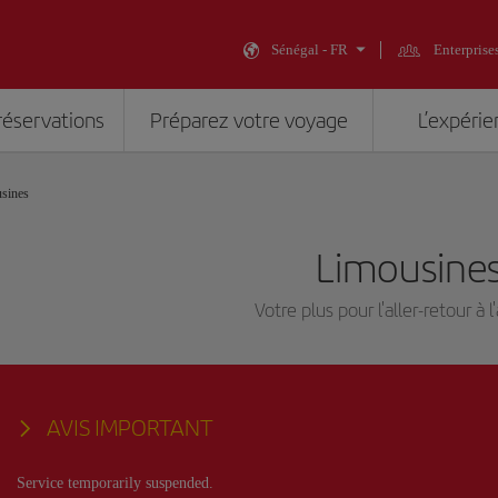
Sénégal - FR
Enterprise
réservations
Préparez votre voyage
L’expérie
sines
Limousine
Votre plus pour l'aller-retour à 
AVIS IMPORTANT
Service temporarily suspended.