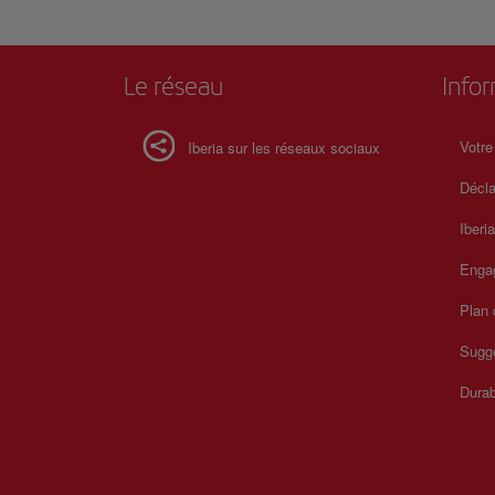
Le réseau
Info
Votre
Iberia sur les réseaux sociaux
Décla
Iberi
Enga
Plan 
Sugge
Durab