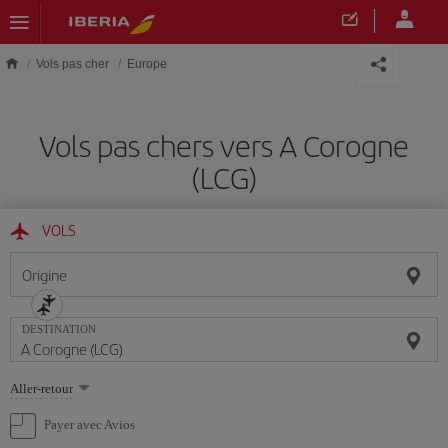
Skip to main content
Vols pas cher
Europe
Vols pas chers vers A Corogne
(LCG)
VOLS
Origine
DESTINATION
Sélectionnez
Aller-retour
une
option
Payer avec Avios