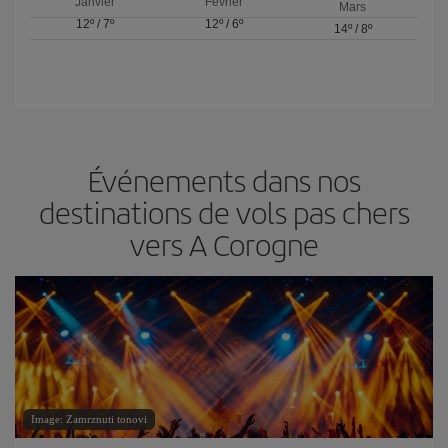
Janvier
Février
Mars
12º
/
7º
12º
/
6º
14º
/
8º
Événements dans nos
destinations de vols pas chers
vers A Corogne
Image: Zamrznuti tonovi