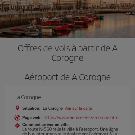
Offres de vols à partir de A
Corogne
Aéroport de A Corogne
La Corogne
Situation:
La Corogne
Voir sur la carte
https://www.aena.es/es/a-coruna.html
Page web:
Comment arriver en ville:
La route N-550 relie la ville à l’aéroport. Une ligne
de bus interurbain relie également l’aéroport à La