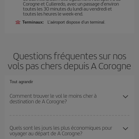
Corogne et Culleredo, avec un passage d’environ
toutes les 30 minutes du lundi au vendredi et
toutes les heures le week-end.
Terminaux:
L’aéroport dispose d’un terminal.
Questions fréquentes sur nos
vols pas chers depuis A Corogne
Tout agrandir
Comment trouver le vol le moins cher à
destination de A Corogne?
Économisez sur votre billet d'avion et bénéficiez du tarif le plus
bas en évitant les hautes saisons, en achetant à l'avance et en
Quels sont les jours les plus économiques pour
voyager au départ de A Corogne?
restant flexible sur les dates et les horaires de votre aller-retour. Si
vous n'avez pas d'idée de destination précise pour votre voyage,