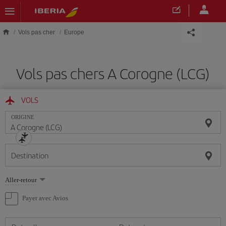
Skip to main content
Vols pas cher
Europe
Vols pas chers A Corogne (LCG)
VOLS
ORIGINE
Destination
Sélectionnez
Aller-retour
une
option
Payer avec Avios