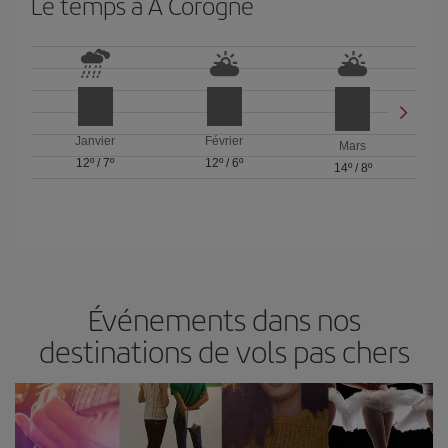
Le temps à A Corogne
Janvier
Février
Mars
12º
/
7º
12º
/
6º
14º
/
8º
Événements dans nos
destinations de vols pas chers