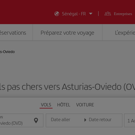
Sénégal - FR
Entreprises
éservations
Préparez votre voyage
L’expéri
as-Oviedo
ls pas chers vers Asturias-Oviedo (O
VOLS
HÔTEL
VOITURE
ON
Date aller
Date retour
1
A
Entrez la date au format jour/mois/année
Entrez la date au format jou