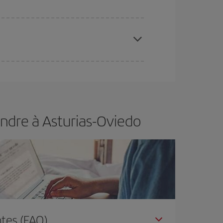
 disponibilité ou de l'épuisement des tarifs les
ertain d'acheter le vol le moins cher.
endre à Asturias-Oviedo
tes (FAQ)