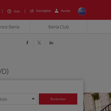
Inscription
Accés
Aide
ence Iberia
Iberia Club
VD)
dulte
Rechercher
r/mois/année