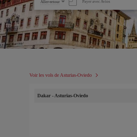
Sélectionnez
Payer avec Avios
Aller-retour
une
option
Voir les vols de Asturias-Oviedo
Dakar
-
Asturias-Oviedo