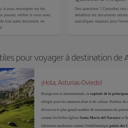
z à vous renseigner sur les
Des questions ? Consultez nos
s pouvez vérifier si vous avez
détaillons les documents nécess
de tout autre document, en
spécifiques requises pour l'immi
l.
tiles pour voyager à destination de 
¡Hola, Asturias-Oviedo!
Bourgeoise et monumentale, la
capitale de la principau
obligée pour les amateurs d'art et de culture. Profitez de
découvrir le plus grand nombre de monuments du préroma
comme les belles églises
Santa María del Naranco
et
S
bâtiments modernes comme l'emblématique
palais des 