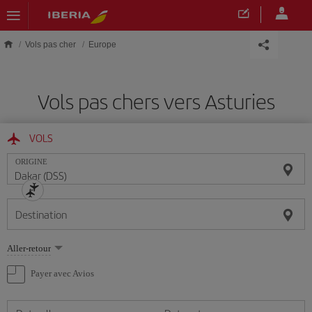
Skip to main content
Vols pas cher
Europe
Vols pas chers vers Asturies
VOLS
ORIGINE
Destination
Sélectionnez
Aller-retour
une
option
Payer avec Avios