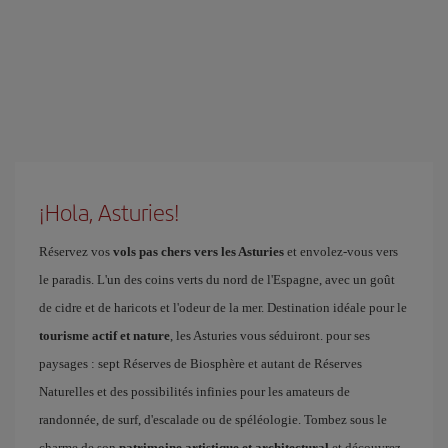
¡Hola, Asturies!
Réservez vos
vols pas chers vers les Asturies
et envolez-vous vers
le paradis. L'un des coins verts du nord de l'Espagne, avec un goût
de cidre et de haricots et l'odeur de la mer. Destination idéale pour le
tourisme actif et nature
, les Asturies vous séduiront. pour ses
paysages : sept Réserves de Biosphère et autant de Réserves
Naturelles et des possibilités infinies pour les amateurs de
randonnée, de surf, d'escalade ou de spéléologie. Tombez sous le
charme de son
patrimoine artistique et architectural
et découvrez