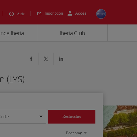
Inscription
Accés
Aide
ence Iberia
Iberia Club
n (LYS)
dulte
Rechercher
r/mois/année
Economy