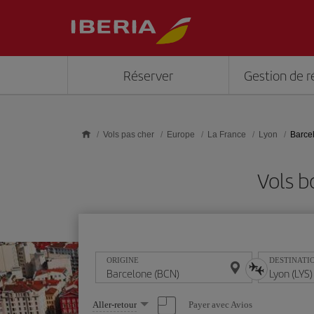
Skip to main content
Réserver
Gestion de r
Vols pas cher
Europe
La France
Lyon
Barce
Vols b
ORIGINE
DESTINATI
Sélectionnez
Payer avec Avios
Aller-retour