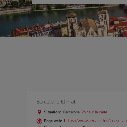
une
option
Barcelone-El Prat
Situation:
Barcelone
Voir sur la carte
https://www.aena.es/es/josep-tarr
Page web: