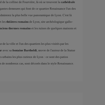
d de la colline de Fourvière, là où se trouvent la
cathédrale
gantes demeures qui font de ce quartier Renaissance l'un des
admirerez la plus belle vue panoramique de Lyon. C'est là
t les
théâtres romains
de Lyon, site archéologique gallo-
nciens thermes romains
et les ruines de quelques maisons et
de la ville et l'un des quartiers les plus visités par les
ur
avec sa
fontaine Bartholdi
, œuvre de l'auteur de la Statue
ts urbains les plus curieux de Lyon : ce sont des patios
dans de nombreux cas, sont décorés dans le style Renaissance.