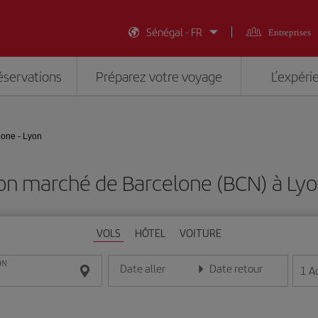
Sénégal - FR
Entreprises
éservations
Préparez votre voyage
L’expéri
lone - Lyon
on marché de Barcelone (BCN) à Lyo
VOLS
HÔTEL
VOITURE
ON
Date aller
Date retour
1
A
Entrez la date au format jour/mois/année
Entrez la date au format jou