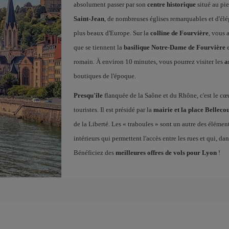
absolument passer par son
centre historique
situé au pie
Saint-Jean
, de nombreuses églises remarquables et d'élé
plus beaux d'Europe. Sur la
colline de Fourvière
, vous 
que se tiennent la
basilique Notre-Dame de Fourvière
e
romain. À environ 10 minutes, vous pourrez visiter les
a
boutiques de l'époque.
Presqu'île
flanquée de la Saône et du Rhône, c'est le cœur 
touristes. Il est présidé par la
mairie et la place Belleco
de la Liberté. Les « traboules » sont un autre des élémen
intérieurs qui permettent l'accès entre les rues et qui, 
Bénéficiez des
meilleures offres de vols pour Lyon
!