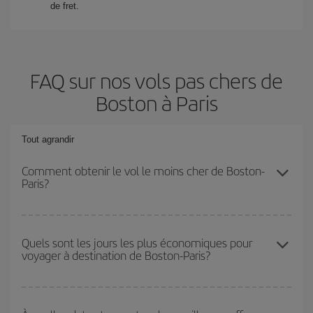
de fret.
FAQ sur nos vols pas chers de
Boston à Paris
Tout agrandir
Comment obtenir le vol le moins cher de Boston-
Paris?
Économisez sur votre billet d'avion de Boston-Paris-dest et
bénéficiez du tarif le plus bas en évitant les hautes saisons, en
Quels sont les jours les plus économiques pour
voyager à destination de Boston-Paris?
achetant à l'avance et en restant flexible sur les dates et les
horaires de votre aller-retour.
Pour découvrir quels jours bénéficient des tarifs les plus bas, il
vous suffit de lancer une recherche dans notre
moteur de