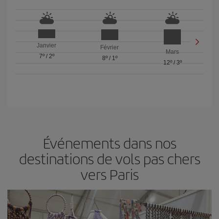
Janvier
Février
Mars
7º
/
2º
8º
/
1º
12º
/
3º
Événements dans nos
destinations de vols pas chers
vers Paris