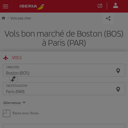
Skip to main content
Vols pas cher
Vols bon marché de Boston (BOS)
à Paris (PAR)
VOLS
ORIGINE
DESTINATION
Sélectionnez
Aller-retour
une
option
Payer avec Avios