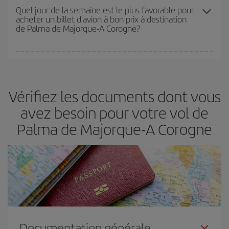
en fonction de vos besoins. Avec le tarif Basic, vous êtes certain
Quel jour de la semaine est le plus favorable pour
acheter un billet d'avion à bon prix à destination
d'acheter le vol le moins cher.
de Palma de Majorque-A Corogne?
Vous pouvez trouver des vols économiques tous les jours de la
semaine. Les clés pour trouver les meilleurs prix sont
d'anticiper
et d'être flexible.
En règle générale,
plus tôt
vous réservez vos
Vérifiez les documents dont vous
billets, plus vous bénéficiez de prix économiques. De plus, en
restant flexible sur les dates et les horaires de vol lors de votre
avez besoin pour votre vol de
recherche, vous pourrez
choisir le prix le plus économique.
Palma de Majorque-A Corogne
Documentation générale