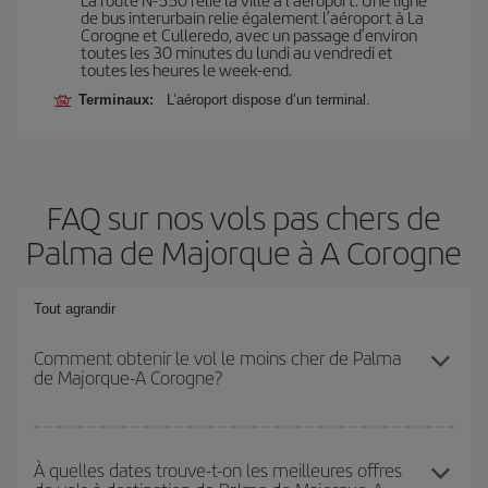
de bus interurbain relie également l’aéroport à La
Corogne et Culleredo, avec un passage d’environ
toutes les 30 minutes du lundi au vendredi et
toutes les heures le week-end.
Terminaux:
L’aéroport dispose d’un terminal.
FAQ sur nos vols pas chers de
Palma de Majorque à A Corogne
Tout agrandir
Comment obtenir le vol le moins cher de Palma
de Majorque-A Corogne?
Économisez sur votre billet d'avion de Palma de Majorque-A
Corogne-dest et bénéficiez du tarif le plus bas en évitant les
À quelles dates trouve-t-on les meilleures offres
hautes saisons, en achetant à l'avance et en restant flexible sur