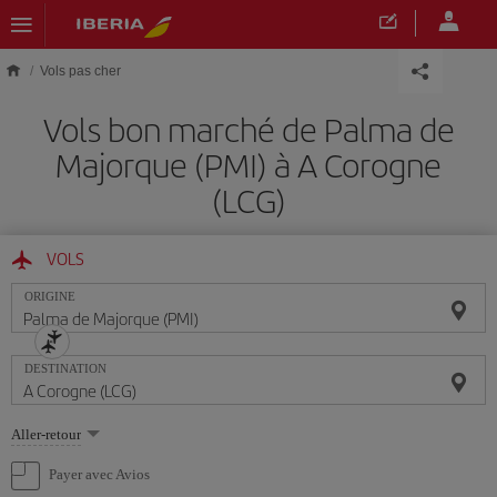
Skip to main content
Vols pas cher
Vols bon marché de Palma de
Majorque (PMI) à A Corogne
(LCG)
VOLS
ORIGINE
DESTINATION
Sélectionnez
Aller-retour
une
option
Payer avec Avios