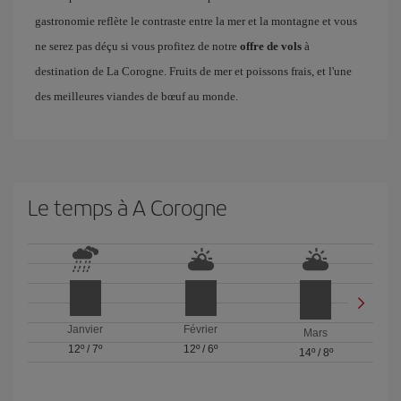
gastronomie reflète le contraste entre la mer et la montagne et vous
ne serez pas déçu si vous profitez de notre
offre de vols
à
destination de La Corogne. Fruits de mer et poissons frais, et l'une
des meilleures viandes de bœuf au monde.
Le temps à A Corogne
Janvier
Février
Mars
12º
/
7º
12º
/
6º
14º
/
8º