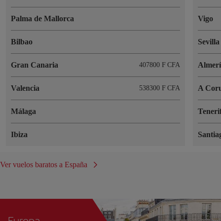
Palma de Mallorca
Vigo
Bilbao
Sevilla
Gran Canaria
Almer
407800 F CFA
Valencia
A Cor
538300 F CFA
Málaga
Teneri
Ibiza
Santia
Ver vuelos baratos a España
Europa