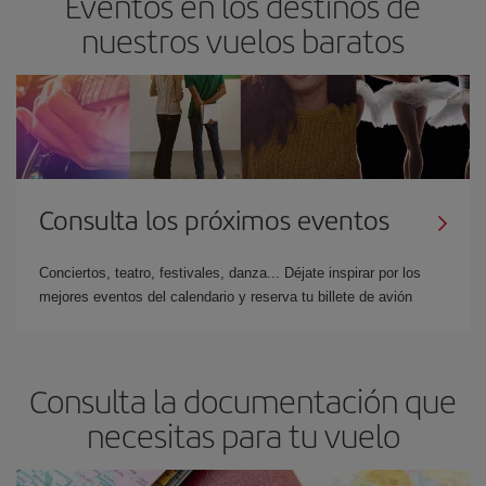
Eventos en los destinos de
nuestros vuelos baratos
Además,
se puede pagar a plazos
en España y Francia. El pago
se realiza de forma segura a través de nuestra web.
Consulta los próximos eventos
Conciertos, teatro, festivales, danza... Déjate inspirar por los
mejores eventos del calendario y reserva tu billete de avión
Consulta la documentación que
necesitas para tu vuelo