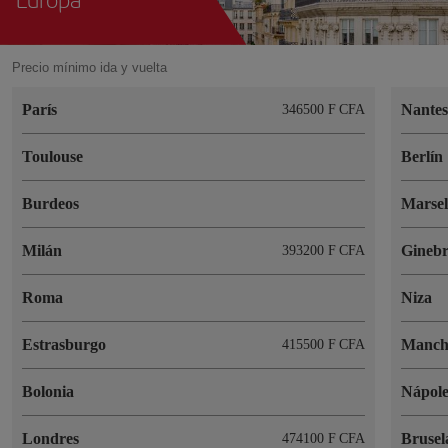
Precio mínimo ida y vuelta
París
Nante
346500 F CFA
Toulouse
Berlín
Burdeos
Marsel
Milán
Gineb
393200 F CFA
Roma
Niza
Estrasburgo
Manch
415500 F CFA
Bolonia
Nápole
Londres
Brusel
474100 F CFA