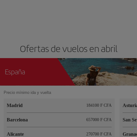
Ofertas de vuelos en abril
España
Precio mínimo ida y vuelta
Madrid
Asturi
184100 F CFA
Barcelona
San Se
657000 F CFA
Alicante
Grana
270700 F CFA