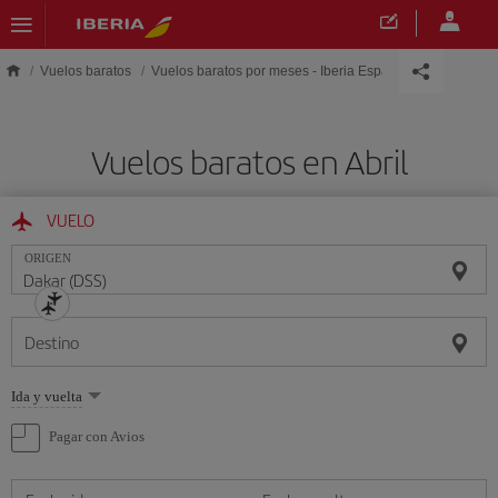
Saltar al contenido principal
Vuelos baratos
Vuelos baratos por meses - Iberia España
Vuelos baratos en Abril
VUELO
ORIGEN
Destino
Seleccione
Ida y vuelta
una
opción
Pagar con Avios