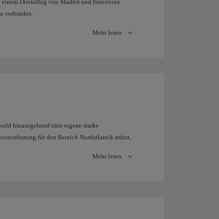
it einem Direktflug von Madrid und Barcelona
zu verbinden.
Mehr lesen
orld hinausgehend eine eigene starke
tsvereinbarung für den Bereich Nordatlantik stützt,
ienste bietet, sondern das gesamte
Mehr lesen
igsten Flughäfen der USA mehr als 150 USA-interne
iese gemeinsame Geschäftsstrategie bietet, finden
 dieses gemeinsamen Fluggeschäfts bieten