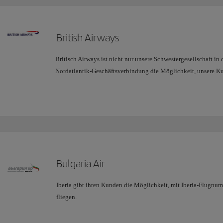
British Airways
Britisch Airways ist nicht nur unsere Schwestergesellschaft in 
Nordatlantik-Geschäftsverbindung die Möglichkeit, unsere K
Heathrow zu zahlreichen Zielen in Afrika und Asien zu fliege
einige nicht von Iberia direkt angeflogene Ziele in der Karibik
Zusammen mit British Airways und Finnair als weitere Partner
Airways und Iberia ihren Kunden ein riesiges Angebot an Ziel
Verbindung, das Ihnen eine noch bessere Reiseerfahrung stets g
Bulgaria Air
Mehr Information
Iberia gibt ihren Kunden die Möglichkeit, mit Iberia-Flugnum
fliegen.