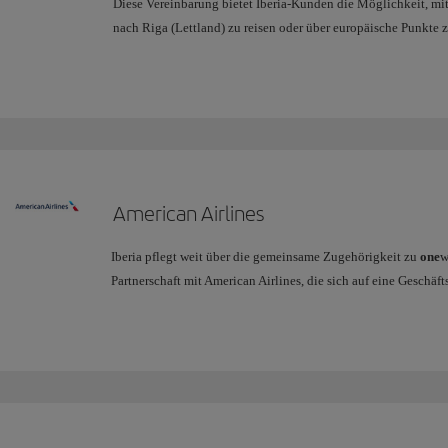
Diese Vereinbarung bietet Iberia-Kunden die Möglichkeit, m
nach Riga (Lettland) zu reisen oder über europäische Punkte 
American Airlines
Iberia pflegt weit über die gemeinsame Zugehörigkeit zu
one
w
Partnerschaft mit American Airlines, die sich auf eine Geschäf
mit der IB ihren Kunden nicht nur ihre eigenen Transatlantikd
Nordatlantiknetz von American Airlines sowie über die wicht
Flugstrecken eröffnet.
Mehr Information über die Vorteile, die unseren Passagieren d
Sie
hier.
Zusammen mit British Airways und Finnair als weitere Partner