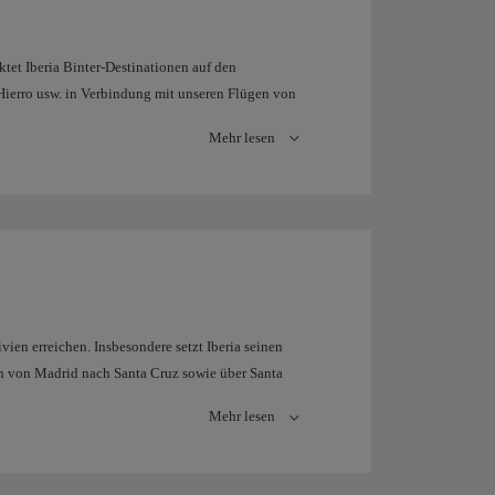
n Zielen und Flugzeiten für die Nordamerika-
 stets gleich hoher Qualität garantiert.
tet Iberia Binter-Destinationen auf den
 Hierro usw. in Verbindung mit unseren Flügen von
cht diese Vereinbarung Iberia, Ziele in Afrika von
Mehr lesen
Marokko, Nouakchott in Mauretanien, Dakar in
etrieb zwischen Madrid und Las Palmas.
ien erreichen. Insbesondere setzt Iberia seinen
ón von Madrid nach Santa Cruz sowie über Santa
Mehr lesen