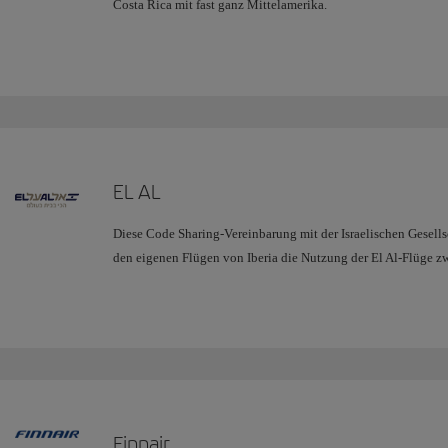
Costa Rica mit fast ganz Mittelamerika.
EL AL
Diese Code Sharing-Vereinbarung mit der Israelischen Gesell
den eigenen Flügen von Iberia die Nutzung der El Al-Flüge z
Auf diese Weise bieten wir das beste Flugangebot nicht nur f
wollen, sondern auch für viele, die von Israel über Madrid n
Finnair