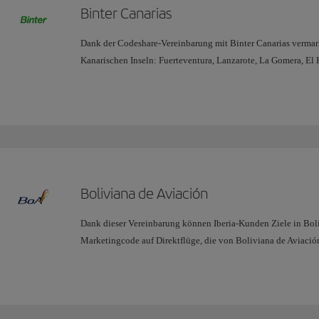
Binter Canarias
American Airlines und IB ihren Kunden ein riesiges Angebot a
Europa-Verbindung, das Ihnen eine noch bessere Reiseerfahrung
Dank der Codeshare-Vereinbarung mit Binter Canarias vermark
Kanarischen Inseln: Fuerteventura, Lanzarote, La Gomera, El
Madrid nach Las Palmas und Teneriffa. Darüber hinaus ermögli
Las Palmas aus anzubieten: El Aaiún, Agadir und Dakhla in 
Senegal oder Banjul in Gambia, in Verbindung mit unserem B
Boliviana de Aviación
Dank dieser Vereinbarung können Iberia-Kunden Ziele in Boliv
Marketingcode auf Direktflüge, die von Boliviana de Aviaci
Cruz nach Cochabamba und La Paz durchgeführt werden.