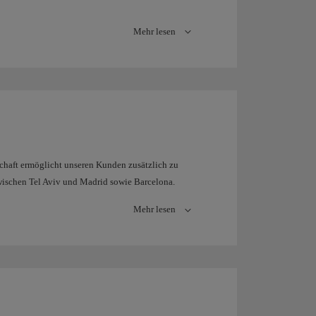
Mehr lesen
schaft ermöglicht unseren Kunden zusätzlich zu
wischen Tel Aviv und Madrid sowie Barcelona.
ür unsere Kunden, die Spanien und Israel verbinden
Mehr lesen
ach Lateinamerika und umgekehrt reisen.