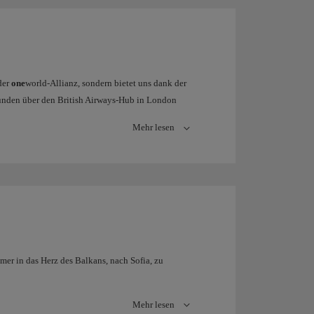
der
one
world-Allianz, sondern bietet uns dank der
unden über den British Airways-Hub in London
n. So erreichen Sie außerdem über London Gatwick
Mehr lesen
.
 dieses gemeinsamen Fluggeschäfts bieten British
en und Flugzeiten für die Nordamerika-Europa-
leich hoher Qualität garantiert.
mer in das Herz des Balkans, nach Sofia, zu
Mehr lesen