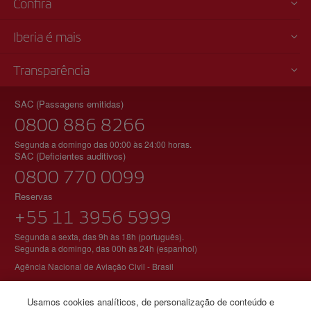
Confira
Iberia é mais
Transparência
SAC (Passagens emitidas)
0800 886 8266
Segunda a domingo das 00:00 às 24:00 horas.
SAC (Deficientes auditivos)
0800 770 0099
Reservas
+55 11 3956 5999
Segunda a sexta, das 9h às 18h (português).
Segunda a domingo, das 00h às 24h (espanhol)
Agência Nacional de Aviação Civil - Brasil
Usamos cookies analíticos, de personalização de conteúdo e