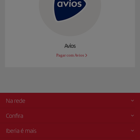
Avios
Pagar com Avios
Na rede
Confira
Iberia é mais