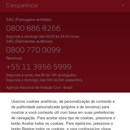
Transparência
SAC (Passagens emitidas)
0800 886 8266
Segunda a domingo das 00:00 às 24:00 horas.
SAC (Deficientes auditivos)
0800 770 0099
Reservas
+55 11 3956 5999
Segunda a sexta, das 9h às 18h (português).
Segunda a domingo, das 00h às 24h (espanhol)
Agência Nacional de Aviação Civil - Brasil
Usamos cookies analíticos, de personalização de conteúdo e
de publicidade personalizada (próprios e de terceiros) para
© Iberia 2026
mostrar a você conteúdo útil com base em suas preferências
de navegação. Para aceitar esse tipo de cookies, pressione o
botão Aceitar todos os cookies. Para rejeitá-los, pressione o
botão Rejeitar todos os cookies; e para configurá-los clique