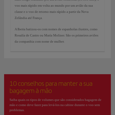
voo mais rápido em volta ao mundo por um avião da sua
classe e o voo de retorno mais rápido a partir da Nova
Zelândia até França.
A Iberia batizou-os com nomes de espanholas ilustres, como
Rosalía de Castro ou María Moliner. São os primeiros aviões
da companhia com nome de mulher.
10 conselhos para manter a sua
bagagem à mão
Saiba quais os tipos de volumes que são considerados bagagem de
mão e como deve fazer para levá-los na cabine durante o voo sem
problemas.