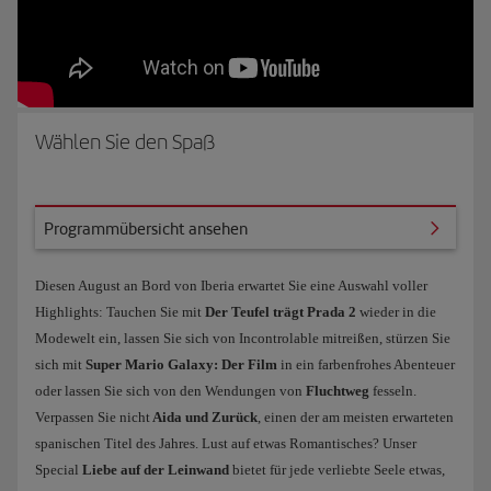
Wählen Sie den Spaß
mübersicht ansehen
Programmübersicht ansehen
Diesen August an Bord von Iberia erwartet Sie eine Auswahl voller
Highlights: Tauchen Sie mit
Der Teufel trägt Prada 2
wieder in die
Modewelt ein, lassen Sie sich von Incontrolable mitreißen, stürzen Sie
sich mit
Super Mario Galaxy: Der Film
in ein farbenfrohes Abenteuer
oder lassen Sie sich von den Wendungen von
Fluchtweg
fesseln.
Verpassen Sie nicht
Aida und Zurück
, einen der am meisten erwarteten
spanischen Titel des Jahres. Lust auf etwas Romantisches? Unser
Special
Liebe auf der Leinwand
bietet für jede verliebte Seele etwas,