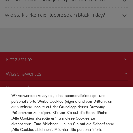
Wie stark sinken die Flugpreise am Black Friday?
Netzwerke
Wissenswertes
Kommunikation
Wir verwenden Analyse-, Inhaltspersonalisierungs- und
personalisierte Werbe-Cookies (eigene und von Dritten), um
Transparenz
dir nützliche Inhalte auf der Grundlage deiner Browsing-
Präferenzen zu zeigen. Klicken Sie auf die Schaltfläche
Telefonverkauf
„Alle Cookies akzeptieren“, um diese Cookies zu
+41 0 43 210 11 19
akzeptieren. Zum Ablehnen klicken Sie auf die Schaltfläche
„Alle Cookies ablehnen“. Möchten Sie personalisierte