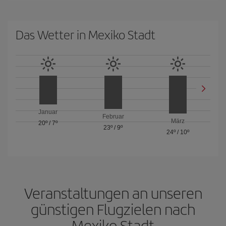
Das Wetter in Mexiko Stadt
Januar
Februar
März
20º
/
7º
23º
/
9º
24º
/
10º
Veranstaltungen an unseren
günstigen Flugzielen nach
Mexiko Stadt