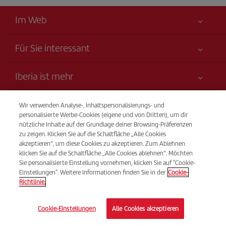
Im Web
Für Sie interessant
Alles für Ihre Sicherheit
Iberia ist mehr
Erklärung zur Barrierefreiheit
Neuheiten und Nachrichten
Serviceverpflichtung
Transparenz
Wir verwenden Analyse-, Inhaltspersonalisierungs- und
Iberia-Gruppe
Sitemap
personalisierte Werbe-Cookies (eigene und von Dritten), um dir
Rechtliche Hinweise
nützliche Inhalte auf der Grundlage deiner Browsing-Präferenzen
Aktionäre und Investoren
Nachhaltigkeit
Telefonverkauf
zu zeigen. Klicken Sie auf die Schaltfläche „Alle Cookies
Beförderungs- bedingungen
(+41) 848 000 015
Unsere Allianzen
akzeptieren“, um diese Cookies zu akzeptieren. Zum Ablehnen
klicken Sie auf die Schaltfläche „Alle Cookies ablehnen“. Möchten
Fluggastrechte
British Airways
Von Montag bis Sonntag 09:00 - 20:00 Uhr (Deutsch und
Sie personalisierte Einstellung vornehmen, klicken Sie auf "Cookie-
Allgemeine Geschäftsbedingungen des Iberia Club
Französisch). Von Montag bis Sonntag 00:00 - 24:00 Uhr
Einstellungen". Weitere Informationen finden Sie in der
Cookie-
Richtlinie.
(Spanisch und Englisch).
Bedingungen für die Registrierung auf iberia.com
Richtlinien zum Schutz personenbezogener Daten
© Iberia 2026
Cookie-Einstellungen
Alle Cookies akzeptieren
Cookie-Richtlinie und -Verwaltung