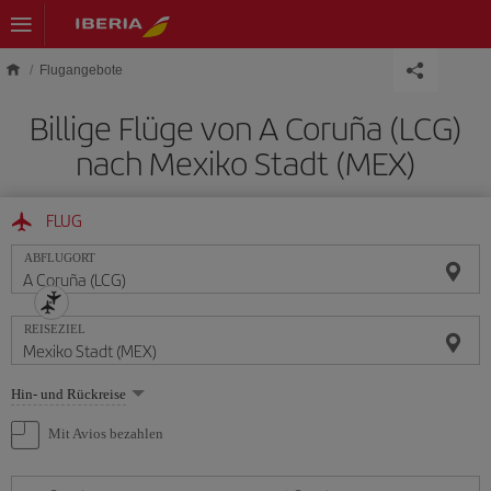
Skip to main content
Flugangebote
Billige Flüge von A Coruña (LCG)
nach Mexiko Stadt (MEX)
FLUG
ABFLUGORT
REISEZIEL
Wählen
Hin- und Rückreise
Sie
eine
Mit Avios bezahlen
Option