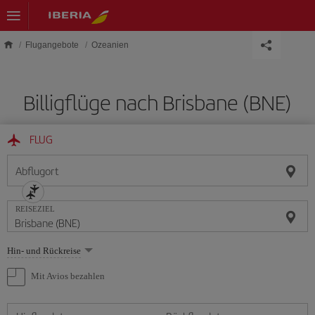
Skip to main content
Flugangebote
Ozeanien
Billigflüge nach Brisbane (BNE)
FLUG
Abflugort
REISEZIEL
Wählen
Hin- und Rückreise
Sie
eine
Mit Avios bezahlen
Option