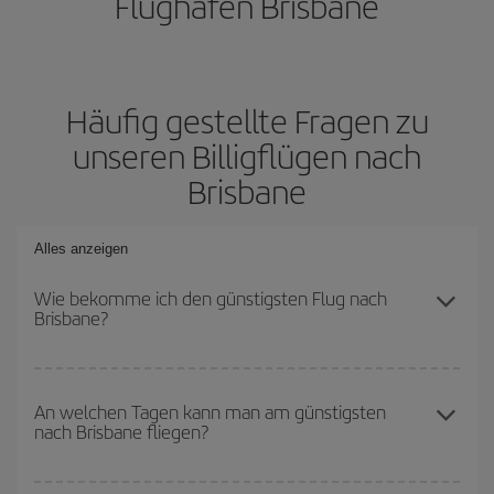
Flughafen Brisbane
Häufig gestellte Fragen zu
unseren Billigflügen nach
Brisbane
Alles anzeigen
Wie bekomme ich den günstigsten Flug nach
Brisbane?
Sie können bei Ihrem Flugticket sparen und den günstigsten Flug
bekommen, wenn Sie die Hauptsaison meiden, frühzeitig buchen
An welchen Tagen kann man am günstigsten
nach Brisbane fliegen?
und bei den Rückreisedaten und -zeiten flexibel sein können. Auch
wenn Sie sich noch nicht für ein bestimmtes Reiseziel
entschieden haben, schauen Sie sich unsere Angebote an und
Um herauszufinden, an welchen Tagen Sie am günstigsten fliegen