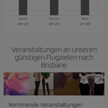
Januar
Februar
März
29º
/
21º
28º
/
21º
27º
/
20º
Veranstaltungen an unseren
günstigen Flugzielen nach
Brisbane
Kommende Veranstaltungen