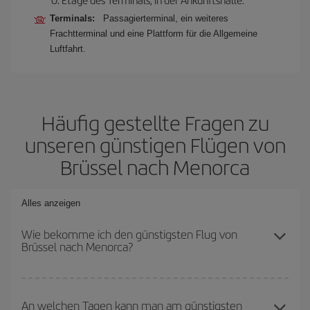
Terminals:
Passagierterminal, ein weiteres
Frachtterminal und eine Plattform für die Allgemeine
Luftfahrt.
Häufig gestellte Fragen zu
unseren günstigen Flügen von
Brüssel nach Menorca
Alles anzeigen
Wie bekomme ich den günstigsten Flug von
Brüssel nach Menorca?
Sie können bei Ihrem Flugticket von Brüssel nach Menorca-dest
sparen und den günstigsten Flug bekommen, wenn Sie die
An welchen Tagen kann man am günstigsten