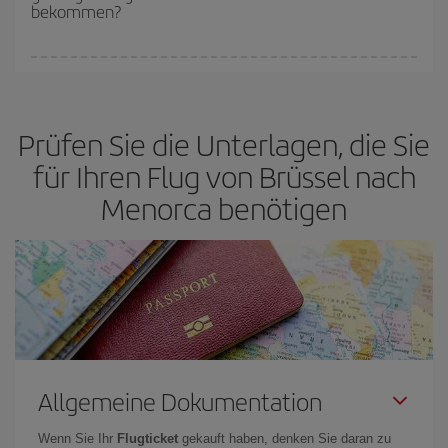
bekommen?
Sie können an jedem Tag der Woche günstige Flüge finden. Um
die besten Preise zu finden, müssen Sie
frühzeitig planen und
flexibel sein.
Normalerweise sind die Tickets um so günstiger,
je
Prüfen Sie die Unterlagen, die Sie
früher
Sie Ihre Flüge buchen. Wenn Sie außerdem bei der Suche
nach Flügen die Reisedaten und -zeiten ein wenig offen lassen,
für Ihren Flug von Brüssel nach
können Sie unter
den günstigsten Preisen wählen.
Menorca benötigen
Allgemeine Dokumentation
Wenn Sie Ihr
Flugticket
gekauft haben, denken Sie daran zu