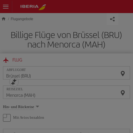
Skip to main content
Flugangebote
Billige Flüge von Brüssel (BRU)
nach Menorca (MAH)
FLUG
ABFLUGORT
REISEZIEL
Wählen
Hin- und Rückreise
Sie
eine
Mit Avios bezahlen
Option