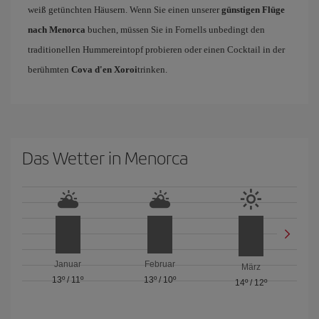
weiß getünchten Häusern. Wenn Sie einen unserer
günstigen Flüge
nach Menorca
buchen, müssen Sie in Fornells unbedingt den
traditionellen Hummereintopf probieren oder einen Cocktail in der
berühmten
Cova d'en Xoroi
trinken.
Das Wetter in Menorca
Januar
Februar
März
13º
/
11º
13º
/
10º
14º
/
12º