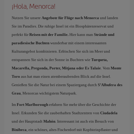
¡Hola, Menorca!
Nutzen Sie unsere
Angebote für Flüge nach Menorca
und landen
Sie im Paradies. Die ruhige Insel ist ein Biosphärenreservat und
perfekt für
Reisen mit der Familie.
Hier kann man
Strände und
paradiesische Buchten
wunderbar mit einem interessanten
Kulturangebot kombinieren. Erfrischen Sie sich im Meer und
entspannen Sie sich in der Sonne in Buchten wie
Turqueta,
Macarella, Pregonda, Porter, Mitjana oder Es Talaie
. Vom
Monte
Toro
aus hat man einen atemberaubenden Blick auf die Insel.
Genießen Sie die Natur bei einem Spaziergang durch
S’Albufera des
Grau
, Menorcas wichtigstem Naturpark.
Im
Fort Marlborough
erfahren Sie mehr über die Geschichte der
Insel. Erkunden Sie die zauberhaften Stadtzentren von
Ciudadela
und der Hauptstadt
Mahón
. Interessant ist auch ein Besuch von
Binibeca
, ein schönes, altes Fischerdorf mit Kopfsteinpflaster und