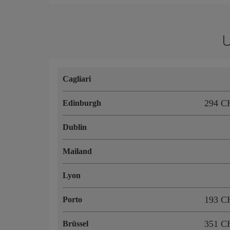
U
Cagliari
294 C
Edinburgh
Dublin
Mailand
Lyon
193 C
Porto
351 C
Brüssel