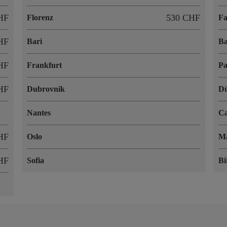
HF
530 CHF
Florenz
Fa
HF
Bari
Ba
HF
Frankfurt
Pa
HF
Dubrovnik
Dü
Nantes
Ca
HF
Oslo
Ma
HF
Sofia
B