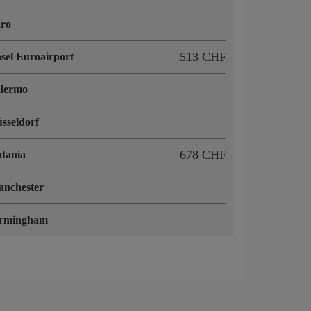
ro
513 CHF
sel Euroairport
lermo
sseldorf
678 CHF
tania
nchester
irmingham