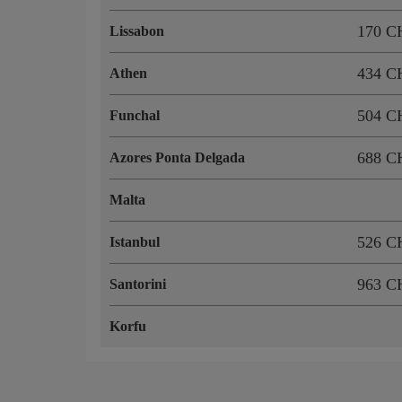
170 C
Lissabon
434 C
Athen
504 C
Funchal
688 C
Azores Ponta Delgada
Malta
526 C
Istanbul
963 C
Santorini
Korfu