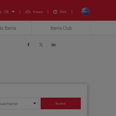
z - DE
Firmen
Hilfe
is Iberia
Iberia Club
rwachsener
Suchen
in
mat Tag/Monat/Jahr ein