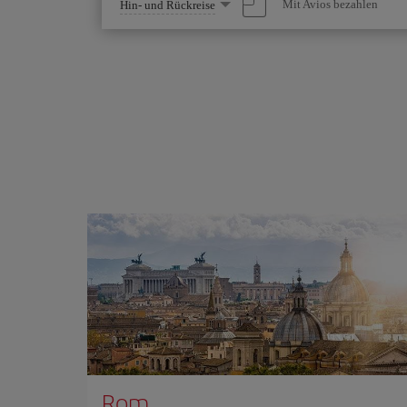
Wählen
Mit Avios bezahlen
Hin- und Rückreise
Sie
eine
Option
Rom