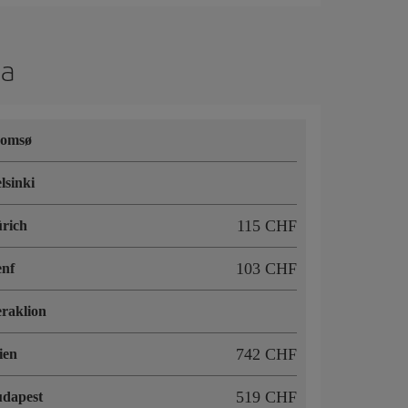
pa
romsø
lsinki
115 CHF
rich
103 CHF
nf
raklion
742 CHF
ien
519 CHF
dapest