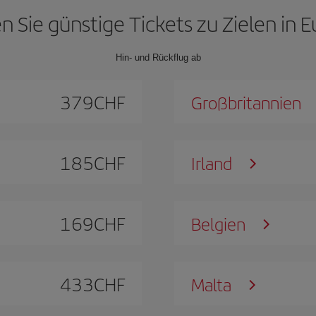
n Sie günstige Tickets zu Zielen in 
Hin- und Rückflug ab
379
CHF
Großbritannien
185
CHF
Irland
169
CHF
Belgien
433
CHF
Malta