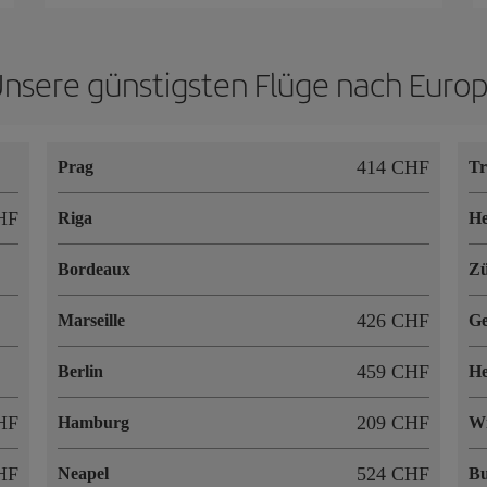
nsere günstigsten Flüge nach Euro
414 CHF
Prag
T
HF
Riga
He
Bordeaux
Zü
426 CHF
Marseille
Ge
459 CHF
Berlin
He
HF
209 CHF
Hamburg
W
HF
524 CHF
Neapel
Bu