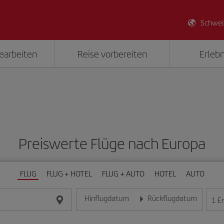
Schwei
earbeiten
Reise vorbereiten
Erlebn
Preiswerte Flüge nach Europa
FLUG
FLUG + HOTEL
FLUG + AUTO
HOTEL
AUTO
Hinflugdatum
Rückflugdatum
1
E
Geben Sie das Datum im Format Tag/Monat/Jahr e
Geben Sie das Datum im For