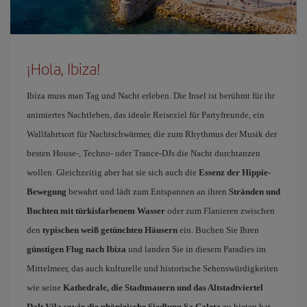
¡Hola, Ibiza!
Ibiza muss man Tag und Nacht erleben. Die Insel ist berühmt für ihr
animiertes Nachtleben, das ideale Reiseziel für Partyfreunde, ein
Wallfahrtsort für Nachtschwärmer, die zum Rhythmus der Musik der
besten House-, Techno- oder Trance-DJs die Nacht durchtanzen
wollen. Gleichzeitig aber hat sie sich auch die
Essenz der Hippie-
Bewegung
bewahrt und lädt zum Entspannen an ihren
Stränden und
Buchten mit türkisfarbenem Wasser
oder zum Flanieren zwischen
den
typischen weiß getünchten Häusern
ein. Buchen Sie Ihren
günstigen Flug nach Ibiza
und landen Sie in diesem Paradies im
Mittelmeer, das auch kulturelle und historische Sehenswürdigkeiten
wie seine
Kathedrale, die Stadtmauern und das Altstadtviertel
Dalt Vila sowie die phönizische Siedlung Sa Caleta
zu bieten hat.