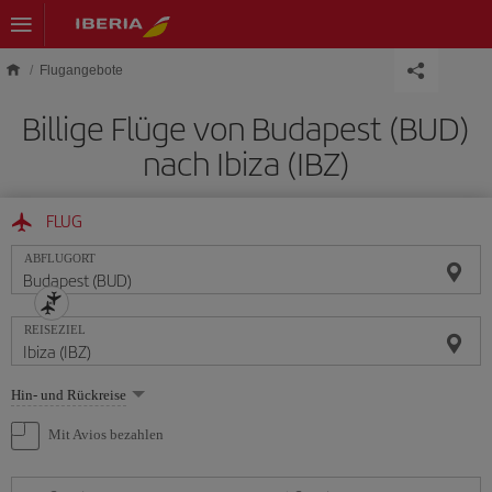
Skip to main content
Flugangebote
Billige Flüge von Budapest (BUD)
nach Ibiza (IBZ)
FLUG
ABFLUGORT
REISEZIEL
Wählen
Hin- und Rückreise
Sie
eine
Mit Avios bezahlen
Option