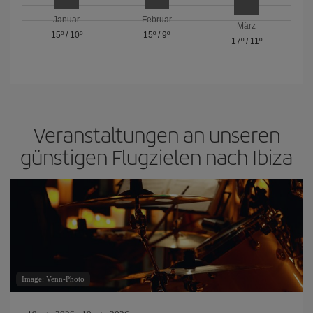
Januar
Februar
März
15º
/
10º
15º
/
9º
17º
/
11º
Veranstaltungen an unseren
günstigen Flugzielen nach Ibiza
Image: Venn-Photo