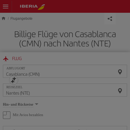
Skip to main content
Flugangebote
Billige Flüge von Casablanca
(CMN) nach Nantes (NTE)
FLUG
ABFLUGORT
REISEZIEL
Wählen
Hin- und Rückreise
Sie
eine
Mit Avios bezahlen
Option