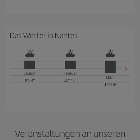
Das Wetter in Nantes
Januar
Februar
März
9º
/
4º
10º
/
3º
12º
/
5º
Veranstaltungen an unseren