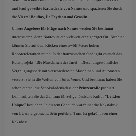
und Paul geweihte
Kathedrale von Nantes
und spazieren Sie durch
die
Viertel Bouffay, Île Feydeau und Graslin
.
Unsere
Angebote für Flüge nach Nantes
werden Sie bestimmt
interessieren, denn Nantes ist ein weltweit einzigartiger Ort: Nur hier
können Sie auf dem Rücken eines zwölf Meter hohen
Roboterelefanten reiten. In der französischen Stadt gibt es auch das
Kunstprojekt
"Die Maschinen der Insel"
. Dieser ungewöhnliche
Vergnügungspark mit verschiedensten Maschinen und Automaten
versetzt Sie in die Welten von Jules Verne. Und bestimmt haben Sie
schon einmal die Schokoladenkekse der
Prinzenrolle
probiert.
Dann sollten Sie das Zentrum für zeitgenössische Kultur
"Le Lieu
Unique"
besuchen. In diesem Gebäude war früher die Keksfabrik
von LU untergebracht. Sein perfekter Turm ist gekrönt von einer
Keksdose.