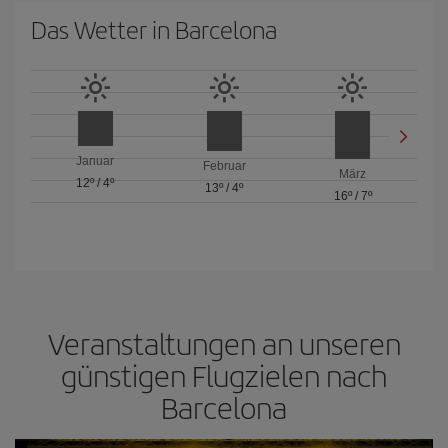
Das Wetter in Barcelona
Januar
Februar
März
12º
/
4º
13º
/
4º
16º
/
7º
Veranstaltungen an unseren
günstigen Flugzielen nach
Barcelona