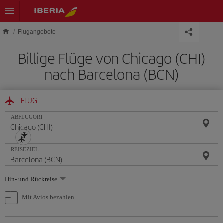
Skip to main content
Flugangebote
Billige Flüge von Chicago (CHI)
nach Barcelona (BCN)
FLUG
ABFLUGORT
REISEZIEL
Wählen
Hin- und Rückreise
Sie
eine
Mit Avios bezahlen
Option