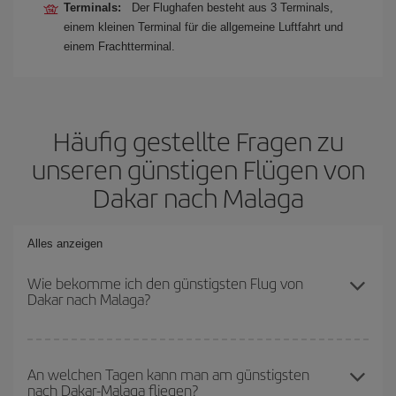
Terminals:
Der Flughafen besteht aus 3 Terminals,
einem kleinen Terminal für die allgemeine Luftfahrt und
einem Frachtterminal.
Häufig gestellte Fragen zu
unseren günstigen Flügen von
Dakar nach Malaga
Alles anzeigen
Wie bekomme ich den günstigsten Flug von
Dakar nach Malaga?
Sie können bei Ihrem Flugticket von Dakar nach Malaga-dest
sparen und den günstigsten Flug bekommen, wenn Sie die
An welchen Tagen kann man am günstigsten
nach Dakar-Malaga fliegen?
Hauptsaison meiden, frühzeitig buchen und bei den