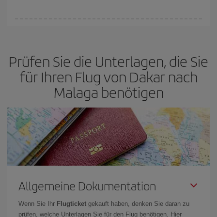
Sie können an jedem Tag der Woche günstige Flüge finden. Um
die besten Preise zu finden, müssen Sie
frühzeitig planen und
flexibel sein.
Normalerweise sind die Tickets um so günstiger,
je
Prüfen Sie die Unterlagen, die Sie
früher
Sie Ihre Flüge buchen. Wenn Sie außerdem bei der Suche
nach Flügen die Reisedaten und -zeiten ein wenig offen lassen,
für Ihren Flug von Dakar nach
können Sie unter
den günstigsten Preisen wählen.
Malaga benötigen
Allgemeine Dokumentation
Wenn Sie Ihr
Flugticket
gekauft haben, denken Sie daran zu
prüfen, welche Unterlagen Sie für den Flug benötigen. Hier