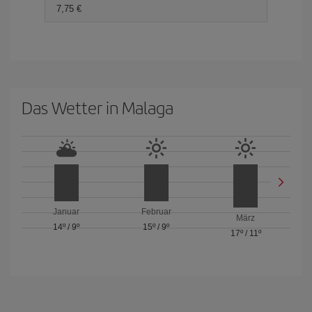
7,75 €
Das Wetter in Malaga
Januar
Februar
März
14º
/
9º
15º
/
9º
17º
/
11º