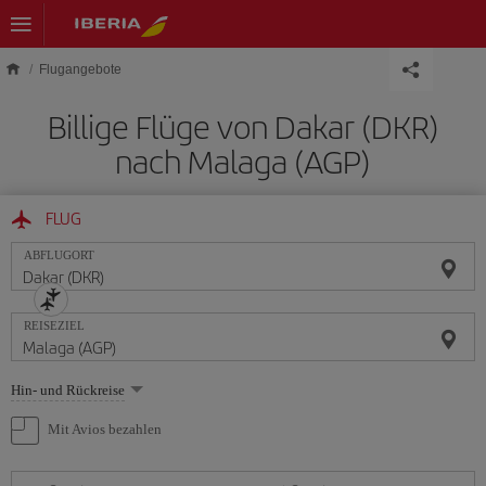
Skip to main content
Flugangebote
Billige Flüge von Dakar (DKR)
nach Malaga (AGP)
FLUG
ABFLUGORT
REISEZIEL
Wählen
Hin- und Rückreise
Sie
eine
Mit Avios bezahlen
Option