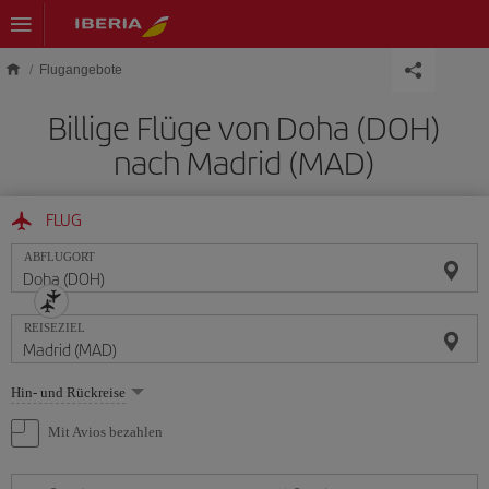
Skip to main content
Flugangebote
Billige Flüge von Doha (DOH)
nach Madrid (MAD)
FLUG
ABFLUGORT
REISEZIEL
Wählen
Hin- und Rückreise
Sie
eine
Mit Avios bezahlen
Option