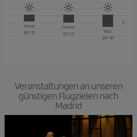
Januar
Februar
März
10º
/
1º
11º
/
1º
15º
/
4º
Veranstaltungen an unseren
günstigen Flugzielen nach
Madrid