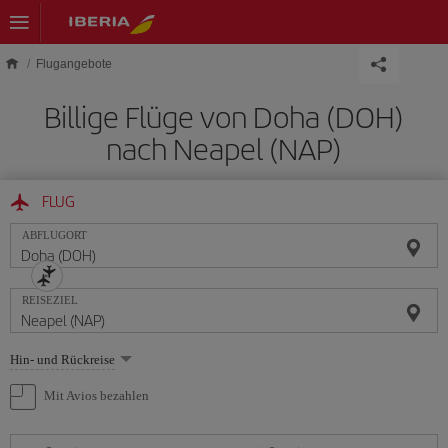
Skip to main content
Flugangebote
Billige Flüge von Doha (DOH)
nach Neapel (NAP)
FLUG
ABFLUGORT
REISEZIEL
Wählen
Hin- und Rückreise
Sie
eine
Mit Avios bezahlen
Option