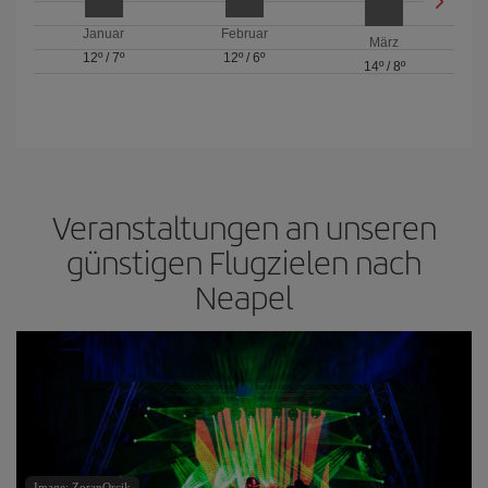
Januar
Februar
März
12º
/
7º
12º
/
6º
14º
/
8º
Veranstaltungen an unseren
günstigen Flugzielen nach
Neapel
Image: ZoranOrcik