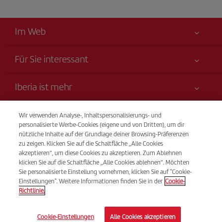
Im Web
Für Sie interessant
Alles für Ihre Sicherheit
Iberia ist mehr
Erklärung zur Barrierefreiheit
Neuheiten und Nachrichten
Serviceverpflichtung
Transparenz
Wir verwenden Analyse-, Inhaltspersonalisierungs- und
Iberia-Gruppe
Sitemap
personalisierte Werbe-Cookies (eigene und von Dritten), um dir
Rechtliche Hinweise
nützliche Inhalte auf der Grundlage deiner Browsing-Präferenzen
Aktionäre und Investoren
Nachhaltigkeit
Telefonverkauf
zu zeigen. Klicken Sie auf die Schaltfläche „Alle Cookies
Beförderungs- bedingungen
(+41) 848 000 015
Unsere Allianzen
akzeptieren“, um diese Cookies zu akzeptieren. Zum Ablehnen
klicken Sie auf die Schaltfläche „Alle Cookies ablehnen“. Möchten
Fluggastrechte
British Airways
Von Montag bis Sonntag 09:00 - 20:00 Uhr (Deutsch und
Sie personalisierte Einstellung vornehmen, klicken Sie auf "Cookie-
Allgemeine Geschäftsbedingungen des Iberia Club
Französisch). Von Montag bis Sonntag 00:00 - 24:00 Uhr
Einstellungen". Weitere Informationen finden Sie in der
Cookie-
Richtlinie.
(Spanisch und Englisch).
Bedingungen für die Registrierung auf iberia.com
Richtlinien zum Schutz personenbezogener Daten
© Iberia 2026
Cookie-Einstellungen
Alle Cookies akzeptieren