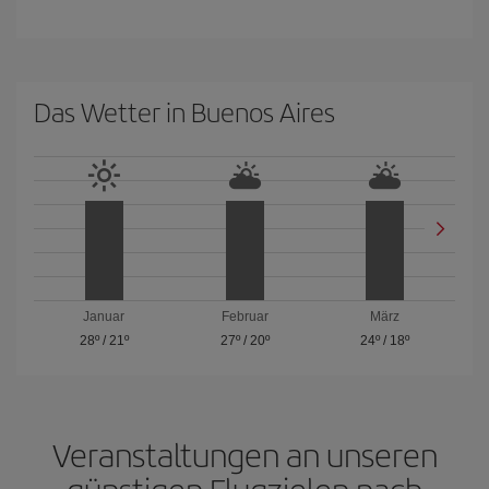
Das Wetter in Buenos Aires
Januar
Februar
März
28º
/
21º
27º
/
20º
24º
/
18º
Veranstaltungen an unseren