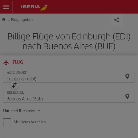
Skip to main content
Flugangebote
Billige Flüge von Edinburgh (EDI)
nach Buenos Aires (BUE)
FLUG
ABFLUGORT
REISEZIEL
Wählen
Hin- und Rückreise
Sie
eine
Mit Avios bezahlen
Option