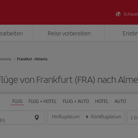
Schwei
earbeiten
Reise vorbereiten
Erlebn
Almeria
Frankfurt - Almeria
 Flüge von Frankfurt (FRA) nach Almer
FLUG
FLUG + HOTEL
FLUG + AUTO
HOTEL
AUTO
Hinflugdatum
Rückflugdatum
1
E
Geben Sie das Datum im Format Tag/Monat/Jahr e
Geben Sie das Datum im For