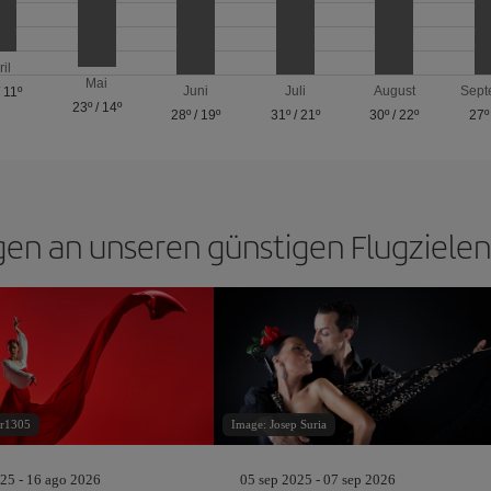
ril
Mai
Juni
Juli
August
Sept
/
11º
23º
/
14º
28º
/
19º
31º
/
21º
30º
/
22º
27º
gen an unseren günstigen Flugzielen
er1305
Image: Josep Suria
25 - 16 ago 2026
05 sep 2025 - 07 sep 2026