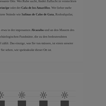
ssante Orte. Wer Ruhe sucht, findet Zuflucht in versteckten
ríncipe
oder der
Cala de los Amarillos
. Wer lieber mehr
ntere Strände wie
Salinas de Cabo de Gata
, Rodoalquilar,
, etwa in der imposanten
Alcazaba
und an den Mauern des
 archäologischen Fundstätte, die zu den bedeutendsten
zählt. Das einzige, was Sie tun müssen, ist einen unserer
ie sehen, wie spektakulär dieser Ort ist.