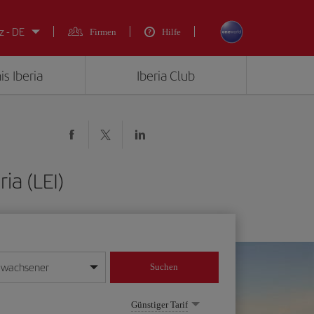
z - DE
Firmen
Hilfe
is Iberia
Iberia Club
ia (LEI)
rwachsener
Suchen
in
mat Tag/Monat/Jahr ein
Günstiger Tarif