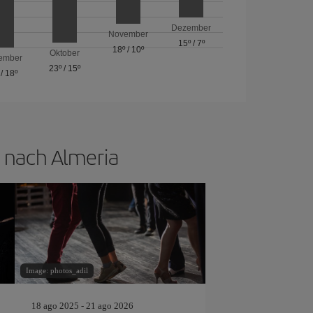
Dezember
November
15º
/
7º
18º
/
10º
Oktober
ember
23º
/
15º
/
18º
 nach Almeria
Image: photos_adil
18 ago 2025 - 21 ago 2026