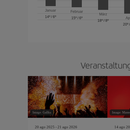
Januar
Februar
März
14º
/
6º
15º
/
6º
Ap
18º
/
8º
20º
Veranstaltun
Image: Gallks
Image: Mast
20 ago 2025 - 21 ago 2026
14 ago 20