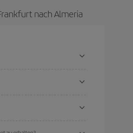
Frankfurt nach Almeria
uptsaison meiden, frühzeitig buchen und bei den
aber Weihnachten, Ostern und die Schulferien
to günstiger sind die Preise.
chine für günstige Flüge
. Sagen Sie uns, wo
e Anfrage, sondern auch für nahegelegene
ot zu erhalten?