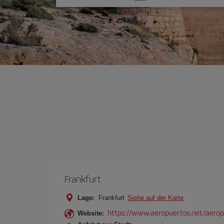
Sie
eine
Option
Frankfurt
Lage:
Frankfurt
Siehe auf der Karte
https://www.aeropuertos.net/aerop
Website: