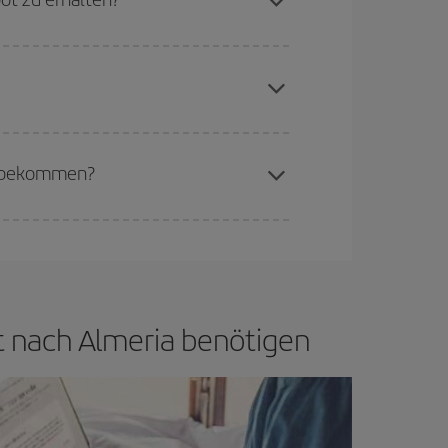
erschiedenen Flugoptionen an, die wir jeden Tag
aren Plätze auf dem Flug und danach, ob die
buchen, um
günstige Flüge
zu bekommen.
if bietet Ihnen den günstigsten Flug.
zu bekommen?
d flexibel sein.
Normalerweise sind die Tickets
in wenig offen lassen, können Sie unter
den
rt nach Almeria benötigen