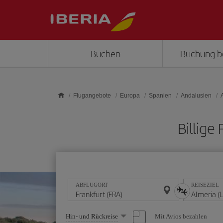
Skip to main content
Buchen
Buchung b
Flugangebote
Europa
Spanien
Andalusien
Billige
ABFLUGORT
REISEZIEL
Wählen
Mit Avios bezahlen
Hin- und Rückreise