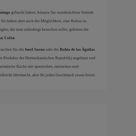
omingo
gebucht haben, können Sie wunderschöne Strände
Sie haben aber auch die Möglichkeit, eine Kultur zu
lights, die man unbedingt besuchen sollte, gehören die
ue Colón
.
esuchen Sie die
Insel Saona
oder die
Bahía de las Águilas
.
en Produkte der Dominikanischen Republik) angebaut und
nheimische Küche mit spanischen, tainischen und
lleicht überrascht, aber für jeden Geschmack etwas bietet.