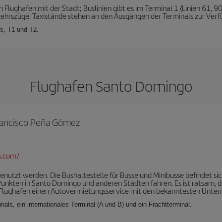
lughafen mit der Stadt; Buslinien gibt es im Terminal 1 (Linien 61, 90
kehrszüge. Taxistände stehen an den Ausgängen der Terminals zur Verf
ls, T1 und T2.
Flughafen Santo Domingo
 Francisco Peña Gómez
s.com/
genutzt werden. Die Bushaltestelle für Busse und Minibusse befindet s
Punkten in Santo Domingo und anderen Städten fahren. Es ist ratsam, 
r Flughafen einen Autovermietungsservice mit den bekanntesten Unte
nals, ein internationales Terminal (A und B) und ein Frachtterminal.