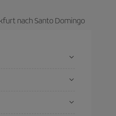
nkfurt nach Santo Domingo
 die Hauptsaison meiden, frühzeitig buchen und
chine für günstige Flüge
. Sagen Sie uns, wo
e Anfrage, sondern auch für nahegelegene
erschiedenen Flugoptionen an, die wir jeden Tag