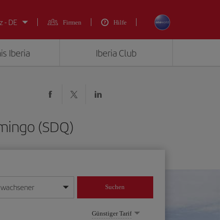
z - DE
Firmen
Hilfe
is Iberia
Iberia Club
omingo (SDQ)
rwachsener
Suchen
in
mat Tag/Monat/Jahr ein
Günstiger Tarif