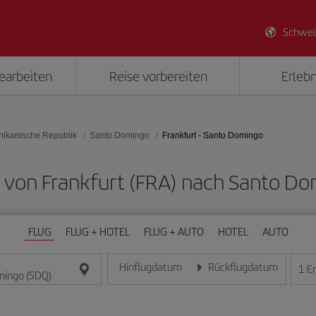
Schwei
earbeiten
Reise vorbereiten
Erlebn
ikanische Republik
Santo Domingo
Frankfurt - Santo Domingo
ge von Frankfurt (FRA) nach Santo D
FLUG
FLUG + HOTEL
FLUG + AUTO
HOTEL
AUTO
Hinflugdatum
Rückflugdatum
1
E
Geben Sie das Datum im Format Tag/Monat/Jahr e
Geben Sie das Datum im For