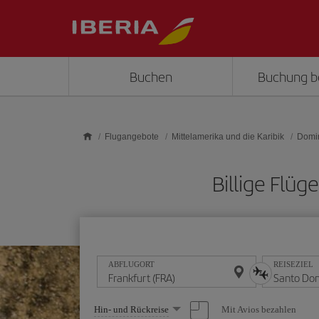
Skip to main content
Buchen
Buchung b
Flugangebote
Mittelamerika und die Karibik
Domin
Billige Flü
ABFLUGORT
REISEZIEL
Wählen
Mit Avios bezahlen
Hin- und Rückreise