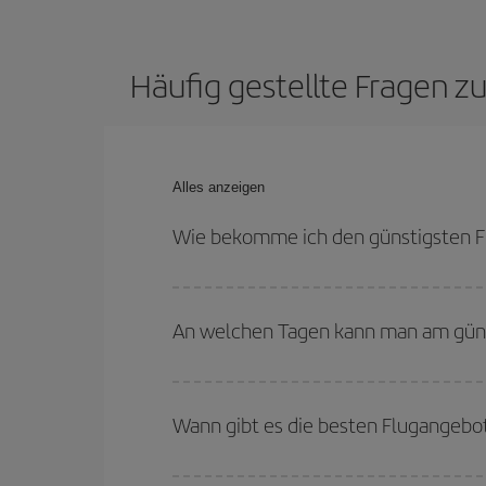
Häufig gestellte Fragen 
Alles anzeigen
Wie bekomme ich den günstigsten F
Sie können bei Ihrem Flugticket von Frankfurt n
bei den Rückreisedaten und -zeiten flexibel sein 
An welchen Tagen kann man am güns
Um herauszufinden, an welchen Tagen Sie am güns
Sie abfliegen, wohin Sie fliegen wollen und wann 
Wann gibt es die besten Flugangebo
Tage
, sowohl für den Hin- als auch für den Rück
anbieten: Einige
Flugzeiten
können Ihnen sogar no