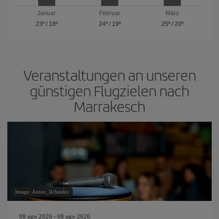
Januar
Februar
März
23º
/
18º
24º
/
19º
25º
/
20º
Veranstaltungen an unseren
günstigen Flugzielen nach
Marrakesch
Image: Anton_Ilchenko
08 ago 2026 - 08 ago 2026