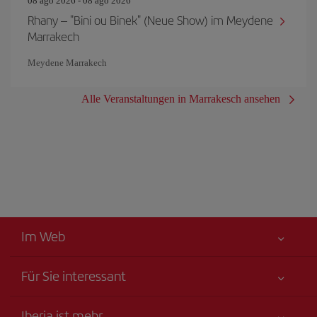
08 ago 2026 - 08 ago 2026
Rhany – "Bini ou Binek" (Neue Show) im Meydene
Marrakech
Meydene Marrakech
Alle Veranstaltungen in Marrakesch ansehen
Im Web
Für Sie interessant
Alles für Ihre Sicherheit
Iberia ist mehr