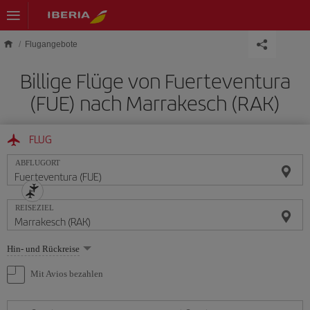
Skip to main content
Flugangebote
Billige Flüge von Fuerteventura
(FUE) nach Marrakesch (RAK)
FLUG
ABFLUGORT
REISEZIEL
Wählen
Hin- und Rückreise
Sie
eine
Mit Avios bezahlen
Option