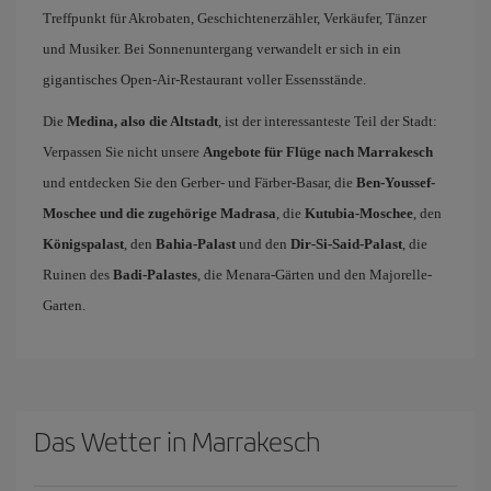
Treffpunkt für Akrobaten, Geschichtenerzähler, Verkäufer, Tänzer
und Musiker. Bei Sonnenuntergang verwandelt er sich in ein
gigantisches Open-Air-Restaurant voller Essensstände.
Die
Medina, also die Altstadt
, ist der interessanteste Teil der Stadt:
Verpassen Sie nicht unsere
Angebote für Flüge nach Marrakesch
und entdecken Sie den Gerber- und Färber-Basar, die
Ben-Youssef-
Moschee und die zugehörige Madrasa
, die
Kutubia-Moschee
, den
Königspalast
, den
Bahia-Palast
und den
Dir-Si-Said-Palast
, die
Ruinen des
Badi-Palastes
, die Menara-Gärten und den Majorelle-
Garten.
Das Wetter in Marrakesch