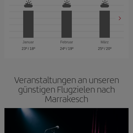
Januar
Februar
März
23º
/
18º
24º
/
19º
25º
/
20º
Veranstaltungen an unseren
günstigen Flugzielen nach
Marrakesch