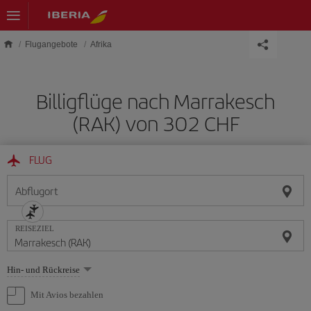
Skip to main content
Flugangebote
Afrika
Billigflüge nach Marrakesch
(RAK) von 302 CHF
FLUG
Abflugort
REISEZIEL
Wählen
Hin- und Rückreise
Sie
eine
Mit Avios bezahlen
Option