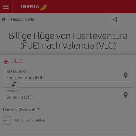
Skip to main content
Flugangebote
Billige Flüge von Fuerteventura
(FUE) nach Valencia (VLC)
FLUG
ABFLUGORT
REISEZIEL
Wählen
Hin- und Rückreise
Sie
eine
Mit Avios bezahlen
Option