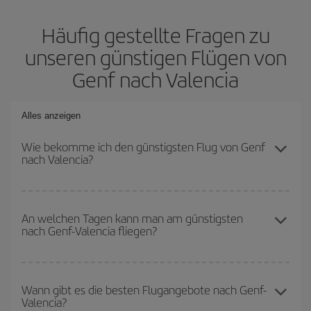
Häufig gestellte Fragen zu
unseren günstigen Flügen von
Genf nach Valencia
Alles anzeigen
Wie bekomme ich den günstigsten Flug von Genf
nach Valencia?
Sie können bei Ihrem Flugticket von Genf nach Valencia-dest
sparen und den günstigsten Flug bekommen, wenn Sie die
An welchen Tagen kann man am günstigsten
nach Genf-Valencia fliegen?
Hauptsaison meiden, frühzeitig buchen und bei den
Rückreisedaten und -zeiten flexibel sein können.
Um herauszufinden, an welchen Tagen Sie am günstigsten fliegen
können, starten Sie einfach eine Suche auf unserer
Wann gibt es die besten Flugangebote nach Genf-
Valencia?
Suchmaschine für günstige Flüge
. Sagen Sie uns, wo Sie