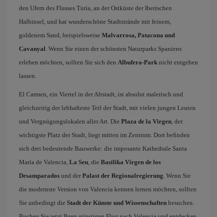
den Ufern des Flusses Turia, an der Ostküste der Iberischen
Halbinsel, und hat wunderschöne Stadtstrände mit feinem,
goldenem Sand, beispielsweise
Malvarrosa, Patacona und
Cavanyal
. Wenn Sie einen der schönsten Naturparks Spaniens
erleben möchten, sollten Sie sich den
Albufera-Park
nicht entgehen
lassen.
El Carmen, ein Viertel in der Altstadt, ist absolut malerisch und
gleichzeitig der lebhafteste Teil der Stadt, mit vielen jungen Leuten
und Vergnügungslokalen aller Art. Die
Plaza de la Virgen
, der
wichtigste Platz der Stadt, liegt mitten im Zentrum. Dort befinden
sich drei bedeutende Bauwerke: die imposante Kathedrale Santa
María de Valencia,
La Seu
, die
Basilika Virgen de los
Desamparados
und der
Palast der Regionalregierung
. Wenn Sie
die modernste Version von Valencia kennen lernen möchten, sollten
Sie unbedingt die
Stadt der Künste und Wissenschaften
besuchen.
Buchen Sie jetzt Ihren günstigen Flug nach Valencia und entdecken