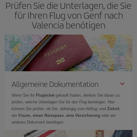
Prüfen Sie die Unterlagen, die Sie
früher
Sie Ihre Flüge buchen. Wenn Sie außerdem bei der Suche
nach Flügen die Reisedaten und -zeiten ein wenig offen lassen,
für Ihren Flug von Genf nach
können Sie unter
den günstigsten Preisen wählen.
Valencia benötigen
Allgemeine Dokumentation
Wenn Sie Ihr
Flugticket
gekauft haben, denken Sie daran zu
prüfen, welche Unterlagen Sie für den Flug benötigen. Hier
können Sie prüfen, ob Sie, abhängig vom Abflug- und
Zielort
,
ein
Visum, einen Reisepass, eine Versicherung
oder ein
anderes Dokument benötigen.