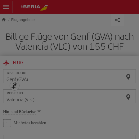
Skip to main content
Flugangebote
Billige Flüge von Genf (GVA) nach
Valencia (VLC) von 155 CHF
FLUG
ABFLUGORT
REISEZIEL
Wählen
Hin- und Rückreise
Sie
eine
Mit Avios bezahlen
Option