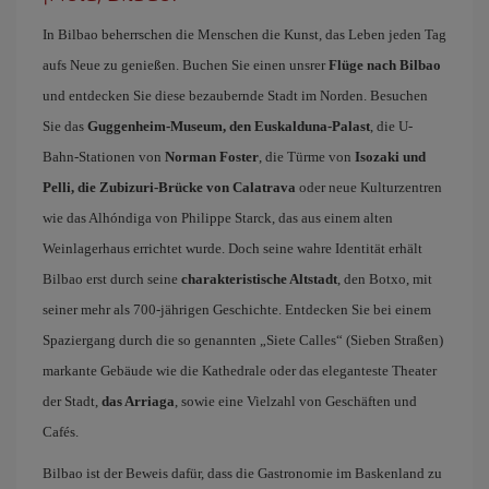
In Bilbao beherrschen die Menschen die Kunst, das Leben jeden Tag
aufs Neue zu genießen. Buchen Sie einen unsrer
Flüge nach Bilbao
und entdecken Sie diese bezaubernde Stadt im Norden. Besuchen
Sie das
Guggenheim-Museum, den Euskalduna-Palast
, die U-
Bahn-Stationen von
Norman Foster
, die Türme von
Isozaki und
Pelli, die Zubizuri-Brücke von Calatrava
oder neue Kulturzentren
wie das Alhóndiga von Philippe Starck, das aus einem alten
Weinlagerhaus errichtet wurde. Doch seine wahre Identität erhält
Bilbao erst durch seine
charakteristische Altstadt
, den Botxo, mit
seiner mehr als 700-jährigen Geschichte. Entdecken Sie bei einem
Spaziergang durch die so genannten „Siete Calles“ (Sieben Straßen)
markante Gebäude wie die Kathedrale oder das eleganteste Theater
der Stadt,
das Arriaga
, sowie eine Vielzahl von Geschäften und
Cafés.
Bilbao ist der Beweis dafür, dass die Gastronomie im Baskenland zu