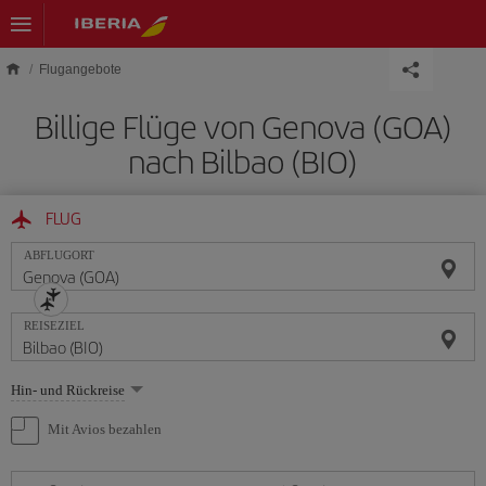
Skip to main content
Flugangebote
Billige Flüge von Genova (GOA)
nach Bilbao (BIO)
FLUG
ABFLUGORT
REISEZIEL
Wählen
Hin- und Rückreise
Sie
eine
Mit Avios bezahlen
Option