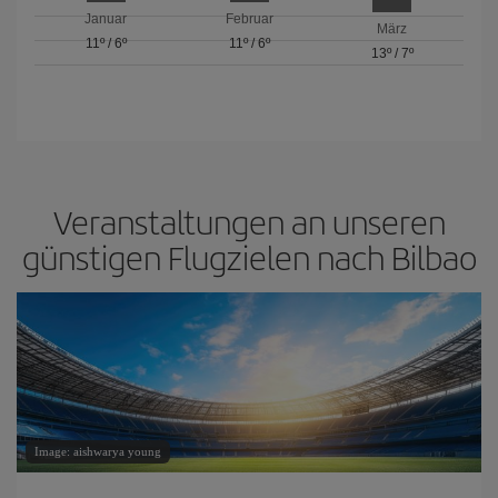
Januar
Februar
März
11º
/
6º
11º
/
6º
13º
/
7º
Veranstaltungen an unseren
günstigen Flugzielen nach Bilbao
Image: aishwarya young