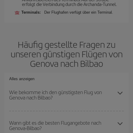
erfolgt die Verbindung durch die Archanda-Tunnel.
Terminals:
Der Flughafen verfügt über ein Terminal.
Häufig gestellte Fragen zu
unseren günstigen Flügen von
Genova nach Bilbao
Alles anzeigen
Wie bekomme ich den günstigsten Flug von
Genova nach Bilbao?
Sie können bei Ihrem Flugticket von Genova nach Bilbao-dest
sparen und den günstigsten Flug bekommen, wenn Sie die
Wann gibt es die besten Flugangebote nach
Genova-Bilbao?
Hauptsaison meiden, frühzeitig buchen und bei den