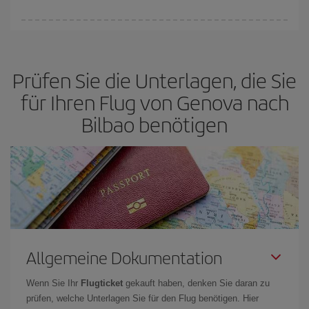
Sie können an jedem Tag der Woche günstige Flüge finden. Um
die besten Preise zu finden, müssen Sie
frühzeitig planen und
flexibel sein.
Normalerweise sind die Tickets um so günstiger,
je
Prüfen Sie die Unterlagen, die Sie
früher
Sie Ihre Flüge buchen. Wenn Sie außerdem bei der Suche
nach Flügen die Reisedaten und -zeiten ein wenig offen lassen,
für Ihren Flug von Genova nach
können Sie unter
den günstigsten Preisen wählen.
Bilbao benötigen
Allgemeine Dokumentation
Wenn Sie Ihr
Flugticket
gekauft haben, denken Sie daran zu
prüfen, welche Unterlagen Sie für den Flug benötigen. Hier