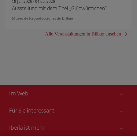
18 jun 2026 - 04 oct 2026
Ausstellung mit dem Titel „Glühwürmchen“
Museo de Reproducciones de Bilbao
Alle Veranstaltungen in Bilbao ansehen
Im Web
Für Sie interessant
Alles für Ihre Sicherheit
Iberia ist mehr
Erklärung zur Barrierefreiheit