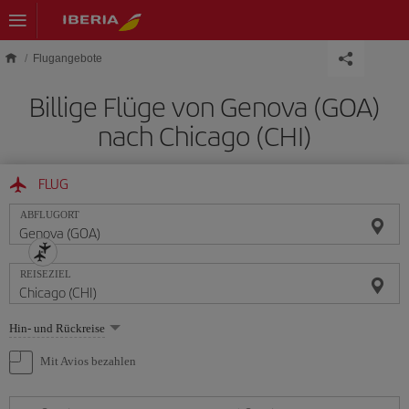
Skip to main content
Flugangebote
Billige Flüge von Genova (GOA)
nach Chicago (CHI)
FLUG
ABFLUGORT
REISEZIEL
Wählen
Hin- und Rückreise
Sie
eine
Mit Avios bezahlen
Option