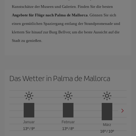
Kunstschätze der Museen und Galerien. Finden Sie die besten
Angebote für Flüge nach Palma de Mallorca
. Gönnen Sie sich
einen gemütlichen Spaziergang entlang der Strandpromenade und
klettern Sie hinauf zur Burg Bellver, um die beste Aussicht auf die
Stadt zu genießen.
Das Wetter in Palma de Mallorca
Januar
Februar
März
13º
/
9º
13º
/
8º
16º
/
10º