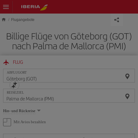
Skip to main content
Flugangebote
Billige Flüge von Göteborg (GOT)
nach Palma de Mallorca (PMI)
FLUG
ABFLUGORT
REISEZIEL
Wählen
Hin- und Rückreise
Sie
eine
Mit Avios bezahlen
Option